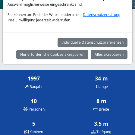
Auswahl möglicherweise eingeschränkt sind.
Sie können am Ende der Website oder in der
Datenschutzerklärung
Verfügbarkeiten und Tagespreise nach Absprache
Ihre Einwilligung jederzeit widerrufen.
Mai
Juni
Juli
3.750 €
4.500 €
5.250 €
Individuelle Datenschutzpräferenzen
August
September
Oktober
Nur erforderliche Cookies akzeptieren
Alles akzeptieren
5.250 €
4.500 €
3.750 €
1997
34 m
Baujahr
Länge
10
8 m
Personen
Breite
5
3.5 m
Kabinen
Tiefgang