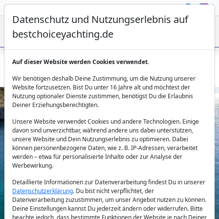
Datenschutz und Nutzungserlebnis auf
bestchoiceyachting.de
Auf dieser Website werden Cookies verwendet.
Luxusyacht Ecce Navigo in Bodrum exklusiv chartern
Wir benötigen deshalb Deine Zustimmung, um die Nutzung unserer
Website fortzusetzen. Bist Du unter 16 Jahre alt und möchtest der
Nutzung optionaler Dienste zustimmen, benötigst Du die Erlaubnis
Deiner Erziehungsberechtigten.
Unsere Website verwendet Cookies und andere Technologien. Einige
davon sind unverzichtbar, während andere uns dabei unterstützen,
unsere Website und Dein Nutzungserlebnis zu optimieren. Dabei
können personenbezogene Daten, wie z. B. IP-Adressen, verarbeitet
werden – etwa für personalisierte Inhalte oder zur Analyse der
Previous
Next
Werbewirkung.
Detaillierte Informationen zur Datenverarbeitung findest Du in unserer
Datenschutzerklärung
. Du bist nicht verpflichtet, der
Datenverarbeitung zuzustimmen, um unser Angebot nutzen zu können.
Deine Einstellungen kannst Du jederzeit ändern oder widerrufen. Bitte
beachte jedoch, dass bestimmte Funktionen der Website je nach Deiner