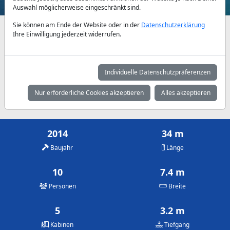
Auswahl möglicherweise eingeschränkt sind.
Sie können am Ende der Website oder in der
Datenschutzerklärung
Verfügbarkeiten und Tagespreise nach Absprache
Ihre Einwilligung jederzeit widerrufen.
Mai
Juni
Juli
4.785 €
5.275 €
5.700 €
Individuelle Datenschutzpräferenzen
August
September
Oktober
Nur erforderliche Cookies akzeptieren
Alles akzeptieren
5.700 €
5.275 €
4.785 €
2014
34 m
Baujahr
Länge
10
7.4 m
Personen
Breite
5
3.2 m
Kabinen
Tiefgang