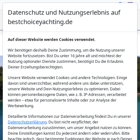
Datenschutz und Nutzungserlebnis auf
bestchoiceyachting.de
Auf dieser Website werden Cookies verwendet.
Gulet Dolce Vita 1 34m 5 Kabinen Charter ab Dubrovnik
Wir benötigen deshalb Deine Zustimmung, um die Nutzung unserer
Website fortzusetzen. Bist Du unter 16 Jahre alt und möchtest der
Nutzung optionaler Dienste zustimmen, benötigst Du die Erlaubnis
Deiner Erziehungsberechtigten.
Unsere Website verwendet Cookies und andere Technologien. Einige
davon sind unverzichtbar, während andere uns dabei unterstützen,
unsere Website und Dein Nutzungserlebnis zu optimieren. Dabei
können personenbezogene Daten, wie z. B. IP-Adressen, verarbeitet
werden – etwa für personalisierte Inhalte oder zur Analyse der
Previous
Next
Werbewirkung.
Detaillierte Informationen zur Datenverarbeitung findest Du in unserer
Datenschutzerklärung
. Du bist nicht verpflichtet, der
Datenverarbeitung zuzustimmen, um unser Angebot nutzen zu können.
Deine Einstellungen kannst Du jederzeit ändern oder widerrufen. Bitte
beachte jedoch, dass bestimmte Funktionen der Website je nach Deiner