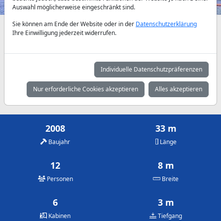
Auswahl möglicherweise eingeschränkt sind.
Sie können am Ende der Website oder in der
Datenschutzerklärung
Verfügbarkeiten und Tagespreise nach Absprache
Ihre Einwilligung jederzeit widerrufen.
Mai
Juni
Juli
2.500 €
3.000 €
3.500 €
Individuelle Datenschutzpräferenzen
August
September
Oktober
Nur erforderliche Cookies akzeptieren
Alles akzeptieren
3.500 €
3.000 €
2.500 €
2008
33 m
Baujahr
Länge
12
8 m
Personen
Breite
6
3 m
Kabinen
Tiefgang