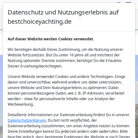
Datenschutz und Nutzungserlebnis auf
bestchoiceyachting.de
Auf dieser Website werden Cookies verwendet.
Türkische Gulet Berrak Su in Marmaris chartern
Wir benötigen deshalb Deine Zustimmung, um die Nutzung unserer
Website fortzusetzen. Bist Du unter 16 Jahre alt und möchtest der
Nutzung optionaler Dienste zustimmen, benötigst Du die Erlaubnis
Deiner Erziehungsberechtigten.
Unsere Website verwendet Cookies und andere Technologien. Einige
davon sind unverzichtbar, während andere uns dabei unterstützen,
unsere Website und Dein Nutzungserlebnis zu optimieren. Dabei
können personenbezogene Daten, wie z. B. IP-Adressen, verarbeitet
werden – etwa für personalisierte Inhalte oder zur Analyse der
Previous
Next
Werbewirkung.
Detaillierte Informationen zur Datenverarbeitung findest Du in unserer
Datenschutzerklärung
. Du bist nicht verpflichtet, der
Datenverarbeitung zuzustimmen, um unser Angebot nutzen zu können.
Deine Einstellungen kannst Du jederzeit ändern oder widerrufen. Bitte
beachte jedoch, dass bestimmte Funktionen der Website je nach Deiner