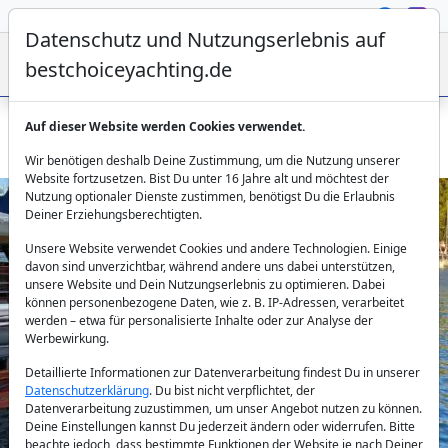
Datenschutz und Nutzungserlebnis auf
bestchoiceyachting.de
Auf dieser Website werden Cookies verwendet.
Gulet Ahmet Ertürk mieten ab Bozburun für 8 Gäste
Wir benötigen deshalb Deine Zustimmung, um die Nutzung unserer
Website fortzusetzen. Bist Du unter 16 Jahre alt und möchtest der
Nutzung optionaler Dienste zustimmen, benötigst Du die Erlaubnis
Deiner Erziehungsberechtigten.
Unsere Website verwendet Cookies und andere Technologien. Einige
davon sind unverzichtbar, während andere uns dabei unterstützen,
unsere Website und Dein Nutzungserlebnis zu optimieren. Dabei
können personenbezogene Daten, wie z. B. IP-Adressen, verarbeitet
werden – etwa für personalisierte Inhalte oder zur Analyse der
Previous
Next
Werbewirkung.
Detaillierte Informationen zur Datenverarbeitung findest Du in unserer
Datenschutzerklärung
. Du bist nicht verpflichtet, der
Datenverarbeitung zuzustimmen, um unser Angebot nutzen zu können.
Deine Einstellungen kannst Du jederzeit ändern oder widerrufen. Bitte
beachte jedoch, dass bestimmte Funktionen der Website je nach Deiner