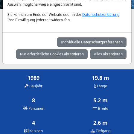
Auswahl möglicherweise eingeschränkt sind.
Sie können am Ende der Website oder in der
Datenschutzerklärung
Verfügbarkeiten und Tagespreise nach Absprache
Ihre Einwilligung jederzeit widerrufen.
Mai
Juni
Juli
945 €
1.200 €
1.375 €
Individuelle Datenschutzpräferenzen
August
September
Oktober
Nur erforderliche Cookies akzeptieren
Alles akzeptieren
1.375 €
1.030 €
945 €
1989
19.8 m
Baujahr
Länge
8
5.2 m
Personen
Breite
4
2.6 m
Kabinen
Tiefgang