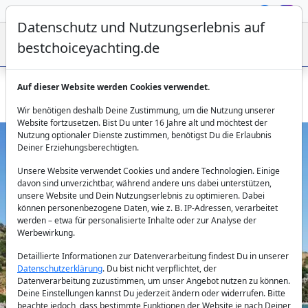
Datenschutz und Nutzungserlebnis auf
bestchoiceyachting.de
Auf dieser Website werden Cookies verwendet.
Gulet A Candan - 8 Kabinen Holzklassiker ab Marmaris
Wir benötigen deshalb Deine Zustimmung, um die Nutzung unserer
Website fortzusetzen. Bist Du unter 16 Jahre alt und möchtest der
Nutzung optionaler Dienste zustimmen, benötigst Du die Erlaubnis
Deiner Erziehungsberechtigten.
Unsere Website verwendet Cookies und andere Technologien. Einige
davon sind unverzichtbar, während andere uns dabei unterstützen,
unsere Website und Dein Nutzungserlebnis zu optimieren. Dabei
können personenbezogene Daten, wie z. B. IP-Adressen, verarbeitet
werden – etwa für personalisierte Inhalte oder zur Analyse der
Previous
Next
Werbewirkung.
Detaillierte Informationen zur Datenverarbeitung findest Du in unserer
Datenschutzerklärung
. Du bist nicht verpflichtet, der
Datenverarbeitung zuzustimmen, um unser Angebot nutzen zu können.
Deine Einstellungen kannst Du jederzeit ändern oder widerrufen. Bitte
beachte jedoch, dass bestimmte Funktionen der Website je nach Deiner