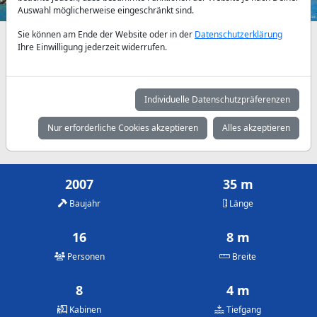
Auswahl möglicherweise eingeschränkt sind.
Sie können am Ende der Website oder in der
Datenschutzerklärung
Verfügbarkeiten und Tagespreise nach Absprache
Ihre Einwilligung jederzeit widerrufen.
Mai
Juni
Juli
2.785 €
3.500 €
3.850 €
Individuelle Datenschutzpräferenzen
August
September
Oktober
Nur erforderliche Cookies akzeptieren
Alles akzeptieren
3.850 €
3.500 €
2.785 €
2007
35 m
Baujahr
Länge
16
8 m
Personen
Breite
8
4 m
Kabinen
Tiefgang