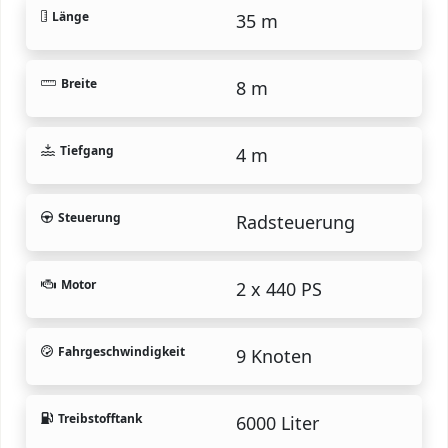
Länge
35 m
Breite
8 m
Tiefgang
4 m
Steuerung
Radsteuerung
Motor
2 x 440 PS
Fahrgeschwindigkeit
9 Knoten
Treibstofftank
6000 Liter