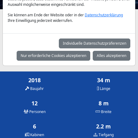
Auswahl möglicherweise eingeschränkt sind.
Sie können am Ende der Website oder in der
Datenschutzerklärung
Verfügbarkeiten und Tagespreise nach Absprache
Ihre Einwilligung jederzeit widerrufen.
Mai
Juni
Juli
2.400 €
2.575 €
2.850 €
Individuelle Datenschutzpräferenzen
August
September
Oktober
Nur erforderliche Cookies akzeptieren
Alles akzeptieren
2.950 €
2.575 €
2.400 €
2018
34 m
Baujahr
Länge
12
8 m
Personen
Breite
6
2.2 m
Kabinen
Tiefgang