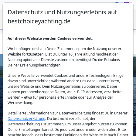
Datenschutz und Nutzungserlebnis auf
bestchoiceyachting.de
Auf dieser Website werden Cookies verwendet.
Gulet Şadiye Hanım - 34m 6 Kabinen Charter ab Marmaris
Wir benötigen deshalb Deine Zustimmung, um die Nutzung unserer
Website fortzusetzen. Bist Du unter 16 Jahre alt und möchtest der
Nutzung optionaler Dienste zustimmen, benötigst Du die Erlaubnis
Deiner Erziehungsberechtigten.
Unsere Website verwendet Cookies und andere Technologien. Einige
davon sind unverzichtbar, während andere uns dabei unterstützen,
unsere Website und Dein Nutzungserlebnis zu optimieren. Dabei
können personenbezogene Daten, wie z. B. IP-Adressen, verarbeitet
werden – etwa für personalisierte Inhalte oder zur Analyse der
Previous
Next
Werbewirkung.
Detaillierte Informationen zur Datenverarbeitung findest Du in unserer
Datenschutzerklärung
. Du bist nicht verpflichtet, der
Datenverarbeitung zuzustimmen, um unser Angebot nutzen zu können.
Deine Einstellungen kannst Du jederzeit ändern oder widerrufen. Bitte
beachte jedoch, dass bestimmte Funktionen der Website je nach Deiner