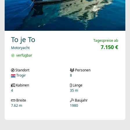
To je To
Tagespreise ab
7.150 €
Motoryacht
verfügbar
Standort
Personen
Trogir
8
Kabinen
Länge
4
35 m
Breite
Baujahr
7.62 m
1980