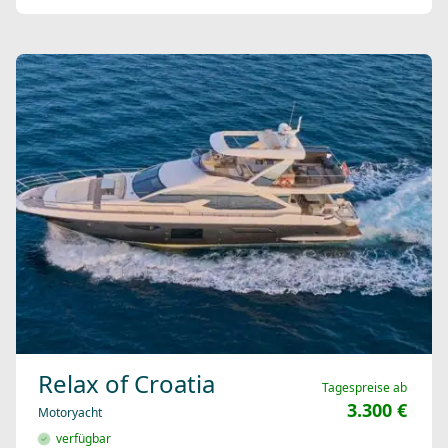
Relax of Croatia
Tagespreise ab
3.300 €
Motoryacht
verfügbar