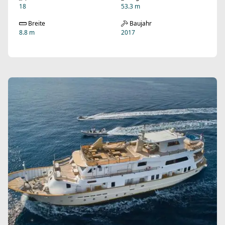
18
53.3 m
Breite
Baujahr
8.8 m
2017