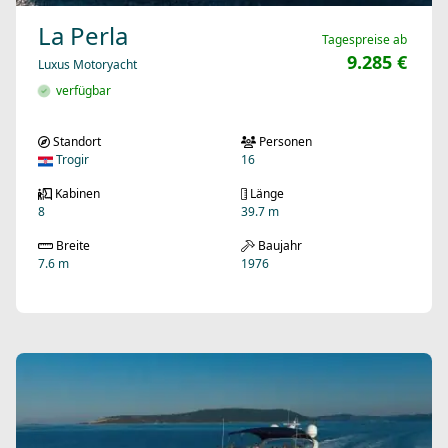
La Perla
Tagespreise ab
9.285 €
Luxus Motoryacht
verfügbar
Standort
Personen
Trogir
16
Kabinen
Länge
8
39.7 m
Breite
Baujahr
7.6 m
1976