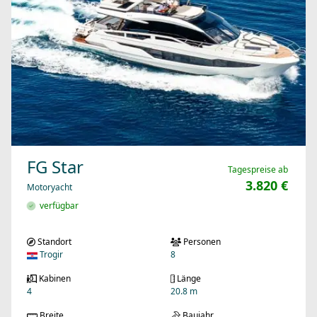
FG Star
Tagespreise ab
3.820 €
Motoryacht
verfügbar
Standort
Personen
Trogir
8
Kabinen
Länge
4
20.8 m
Breite
Baujahr