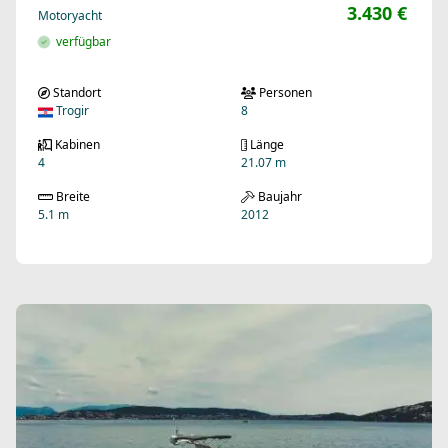
3.430 €
Motoryacht
verfügbar
Standort
Personen
Trogir
8
Kabinen
Länge
4
21.07 m
Breite
Baujahr
5.1 m
2012