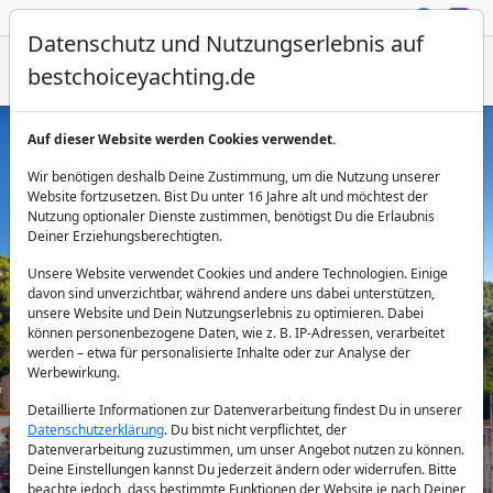
Datenschutz und Nutzungserlebnis auf
bestchoiceyachting.de
Auf dieser Website werden Cookies verwendet.
Boot mieten Trogir: Exklusive
Wir benötigen deshalb Deine Zustimmung, um die Nutzung unserer
Motoryachten
Website fortzusetzen. Bist Du unter 16 Jahre alt und möchtest der
Nutzung optionaler Dienste zustimmen, benötigst Du die Erlaubnis
Deiner Erziehungsberechtigten.
Unsere Website verwendet Cookies und andere Technologien. Einige
davon sind unverzichtbar, während andere uns dabei unterstützen,
unsere Website und Dein Nutzungserlebnis zu optimieren. Dabei
können personenbezogene Daten, wie z. B. IP-Adressen, verarbeitet
werden – etwa für personalisierte Inhalte oder zur Analyse der
Werbewirkung.
Land:
Detaillierte Informationen zur Datenverarbeitung findest Du in unserer
Datenschutzerklärung
. Du bist nicht verpflichtet, der
Datenverarbeitung zuzustimmen, um unser Angebot nutzen zu können.
Reiseziel:
Deine Einstellungen kannst Du jederzeit ändern oder widerrufen. Bitte
beachte jedoch, dass bestimmte Funktionen der Website je nach Deiner