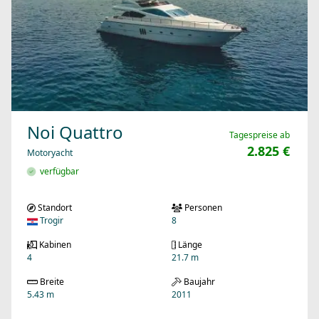
Noi Quattro
Tagespreise ab
2.825 €
Motoryacht
verfügbar
Standort
Personen
Trogir
8
Kabinen
Länge
4
21.7 m
Breite
Baujahr
5.43 m
2011