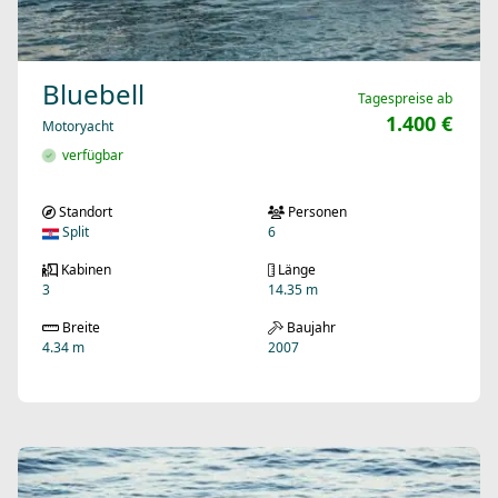
Bluebell
Tagespreise ab
1.400 €
Motoryacht
verfügbar
Standort
Personen
Split
6
Kabinen
Länge
3
14.35 m
Breite
Baujahr
4.34 m
2007