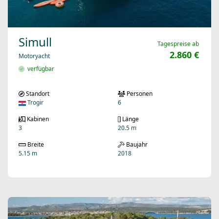
Simull
Tagespreise ab
2.860 €
Motoryacht
verfügbar
Standort
Personen
Trogir
6
Kabinen
Länge
3
20.5 m
Breite
Baujahr
5.15 m
2018