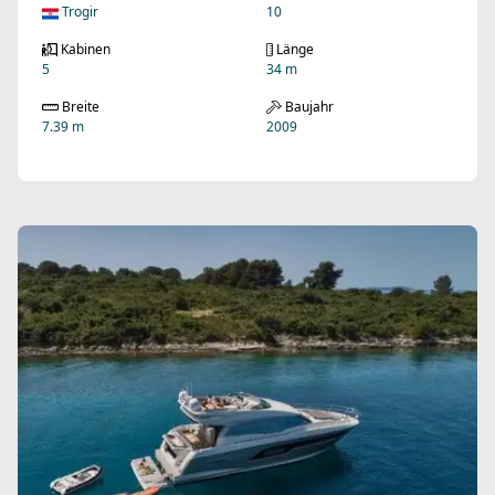
Trogir
10
Kabinen
Länge
5
34 m
Breite
Baujahr
7.39 m
2009