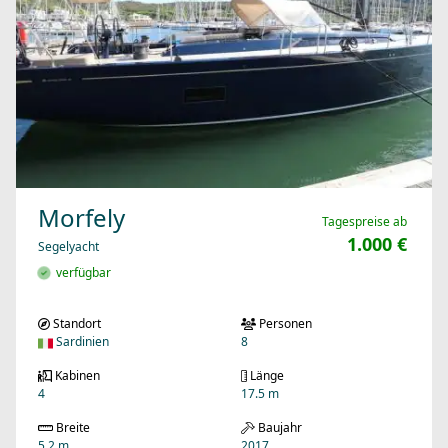
Morfely
Tagespreise ab
1.000 €
Segelyacht
verfügbar
Standort
Personen
Sardinien
8
Kabinen
Länge
4
17.5 m
Breite
Baujahr
5.2 m
2017