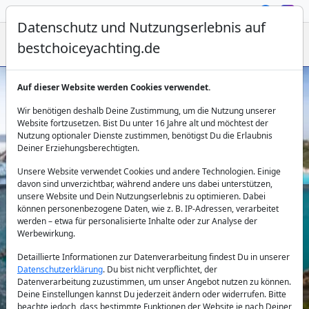
Datenschutz und Nutzungserlebnis auf
bestchoiceyachting.de
Auf dieser Website werden Cookies verwendet.
Segelyacht mieten auf Sardinien
Wir benötigen deshalb Deine Zustimmung, um die Nutzung unserer
Website fortzusetzen. Bist Du unter 16 Jahre alt und möchtest der
Nutzung optionaler Dienste zustimmen, benötigst Du die Erlaubnis
Deiner Erziehungsberechtigten.
Unsere Website verwendet Cookies und andere Technologien. Einige
davon sind unverzichtbar, während andere uns dabei unterstützen,
unsere Website und Dein Nutzungserlebnis zu optimieren. Dabei
können personenbezogene Daten, wie z. B. IP-Adressen, verarbeitet
Land:
werden – etwa für personalisierte Inhalte oder zur Analyse der
Werbewirkung.
Detaillierte Informationen zur Datenverarbeitung findest Du in unserer
Datenschutzerklärung
. Du bist nicht verpflichtet, der
Reiseziel:
Datenverarbeitung zuzustimmen, um unser Angebot nutzen zu können.
Deine Einstellungen kannst Du jederzeit ändern oder widerrufen. Bitte
beachte jedoch, dass bestimmte Funktionen der Website je nach Deiner