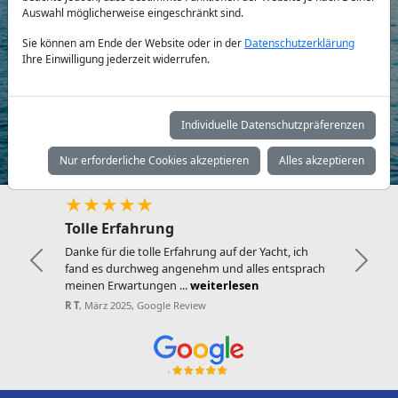
Auswahl möglicherweise eingeschränkt sind.
Yachttyp:
Sie können am Ende der Website oder in der
Datenschutzerklärung
Ihre Einwilligung jederzeit widerrufen.
Individuelle Datenschutzpräferenzen
Suchen
Nur erforderliche Cookies akzeptieren
Alles akzeptieren
★★
★★★
rfahrung
Reibungsl
die tolle Erfahrung auf der Yacht, ich
Die Buchung 
Zurück
Weite
urchweg angenehm und alles entsprach
Choice Yachti
wartungen ...
weiterlesen
unkompliziert
025, Google Review
Tuva Noan
, N