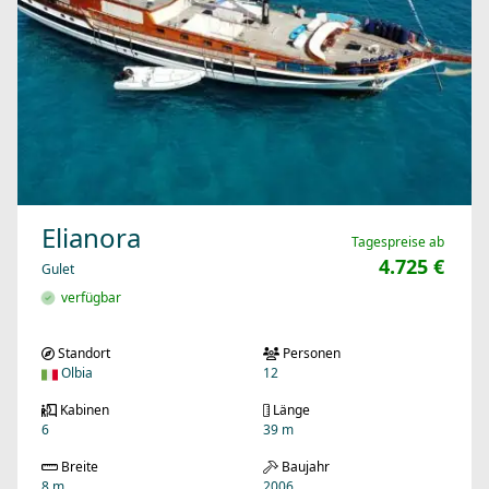
Elianora
Tagespreise ab
4.725 €
Gulet
verfügbar
Standort
Personen
Olbia
12
Kabinen
Länge
6
39 m
Breite
Baujahr
8 m
2006