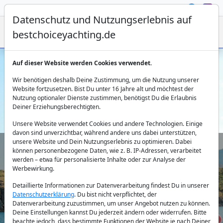
Datenschutz und Nutzungserlebnis auf
bestchoiceyachting.de
Auf dieser Website werden Cookies verwendet.
Gulet Charter Olbia: Unsere Flotte
Wir benötigen deshalb Deine Zustimmung, um die Nutzung unserer
Website fortzusetzen. Bist Du unter 16 Jahre alt und möchtest der
Nutzung optionaler Dienste zustimmen, benötigst Du die Erlaubnis
Deiner Erziehungsberechtigten.
Unsere Website verwendet Cookies und andere Technologien. Einige
davon sind unverzichtbar, während andere uns dabei unterstützen,
unsere Website und Dein Nutzungserlebnis zu optimieren. Dabei
können personenbezogene Daten, wie z. B. IP-Adressen, verarbeitet
Land:
werden – etwa für personalisierte Inhalte oder zur Analyse der
Werbewirkung.
Detaillierte Informationen zur Datenverarbeitung findest Du in unserer
Datenschutzerklärung
. Du bist nicht verpflichtet, der
Reiseziel:
Datenverarbeitung zuzustimmen, um unser Angebot nutzen zu können.
Deine Einstellungen kannst Du jederzeit ändern oder widerrufen. Bitte
beachte jedoch, dass bestimmte Funktionen der Website je nach Deiner