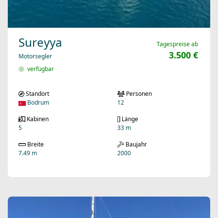
Sureyya
Tagespreise ab
3.500 €
Motorsegler
verfügbar
Standort
Personen
Bodrum
12
Kabinen
Länge
5
33 m
Breite
Baujahr
7.49 m
2000