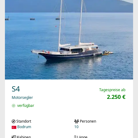
S4
Tagespreise ab
2.250 €
Motorsegler
verfügbar
Standort
Personen
Bodrum
10
Kabinen
Länge