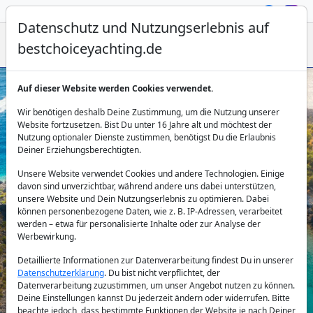
Datenschutz und Nutzungserlebnis auf
bestchoiceyachting.de
Auf dieser Website werden Cookies verwendet.
Motorsegler in der Türkei mieten:
Wir benötigen deshalb Deine Zustimmung, um die Nutzung unserer
Komfort & Segelgenuss
Website fortzusetzen. Bist Du unter 16 Jahre alt und möchtest der
Nutzung optionaler Dienste zustimmen, benötigst Du die Erlaubnis
Deiner Erziehungsberechtigten.
Unsere Website verwendet Cookies und andere Technologien. Einige
davon sind unverzichtbar, während andere uns dabei unterstützen,
unsere Website und Dein Nutzungserlebnis zu optimieren. Dabei
können personenbezogene Daten, wie z. B. IP-Adressen, verarbeitet
werden – etwa für personalisierte Inhalte oder zur Analyse der
Werbewirkung.
Land:
Detaillierte Informationen zur Datenverarbeitung findest Du in unserer
Datenschutzerklärung
. Du bist nicht verpflichtet, der
Datenverarbeitung zuzustimmen, um unser Angebot nutzen zu können.
Reiseziel:
Deine Einstellungen kannst Du jederzeit ändern oder widerrufen. Bitte
beachte jedoch, dass bestimmte Funktionen der Website je nach Deiner