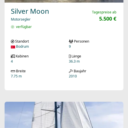
Silver Moon
Tagespreise ab
5.500 €
Motorsegler
verfügbar
Standort
Personen
Bodrum
9
Kabinen
Länge
4
36.3 m
Breite
Baujahr
7.75 m
2010