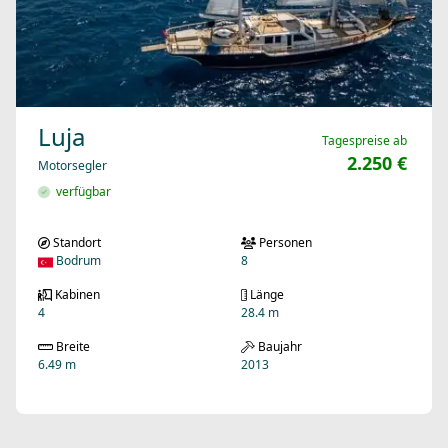
Luja
Tagespreise ab
2.250 €
Motorsegler
verfügbar
Standort
Personen
Bodrum
8
Kabinen
Länge
4
28.4 m
Breite
Baujahr
6.49 m
2013