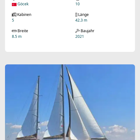
Göcek
10
Kabinen
Länge
5
42.3 m
Breite
Baujahr
8.5 m
2021