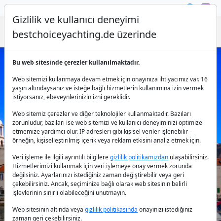
Gizlilik ve kullanıcı deneyimi
bestchoiceyachting.de üzerinde
Bu web sitesinde çerezler kullanılmaktadır.
Hırvatistan Kastela'da Kiralık
Web sitemizi kullanmaya devam etmek için onayınıza ihtiyacımız var. 16
Motoryatlar
yaşın altındaysanız ve isteğe bağlı hizmetlerin kullanımına izin vermek
istiyorsanız, ebeveynlerinizin izni gereklidir.
Web sitemiz çerezler ve diğer teknolojiler kullanmaktadır. Bazıları
zorunludur, bazıları ise web sitemizi ve kullanıcı deneyiminizi optimize
etmemize yardımcı olur. IP adresleri gibi kişisel veriler işlenebilir –
örneğin, kişiselleştirilmiş içerik veya reklam etkisini analiz etmek için.
Veri işleme ile ilgili ayrıntılı bilgilere
gizlilik politikamızdan
ulaşabilirsiniz.
Hizmetlerimizi kullanmak için veri işlemeye onay vermek zorunda
Ülke:
değilsiniz. Ayarlarınızı istediğiniz zaman değiştirebilir veya geri
çekebilirsiniz. Ancak, seçiminize bağlı olarak web sitesinin belirli
işlevlerinin sınırlı olabileceğini unutmayın.
Destinasyon:
Web sitesinin altında veya
gizlilik politikasında
onayınızı istediğiniz
zaman geri çekebilirsiniz.