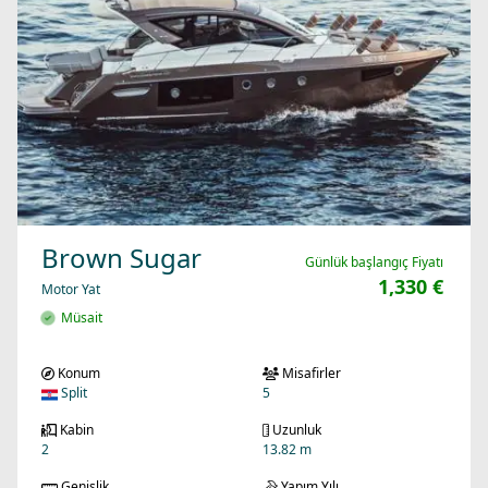
Brown Sugar
Günlük başlangıç Fiyatı
1,330 €
Motor Yat
Müsait
Konum
Misafirler
Split
5
Kabin
Uzunluk
2
13.82 m
Genişlik
Yapım Yılı