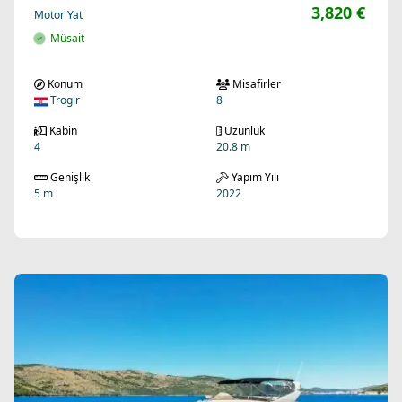
3,820 €
Motor Yat
Müsait
Konum
Misafirler
Trogir
8
Kabin
Uzunluk
4
20.8 m
Genişlik
Yapım Yılı
5 m
2022