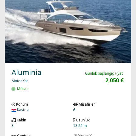
Aluminia
Günlük başlangıç Fiyatı
2,050 €
Motor Yat
Müsait
Konum
Misafirler
Kastela
6
Kabin
Uzunluk
3
18.25 m
Genişlik
Yapım Yılı