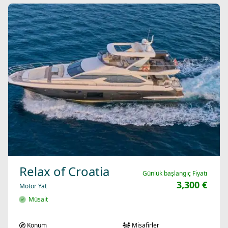
Relax of Croatia
Günlük başlangıç Fiyatı
3,300 €
Motor Yat
Müsait
Konum
Misafirler