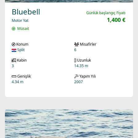
Bluebell
Günlük başlangıç Fiyatı
1,400 €
Motor Yat
Müsait
Konum
Misafirler
Split
6
Kabin
Uzunluk
3
14.35 m
Genişlik
Yapım Yılı
4.34 m
2007