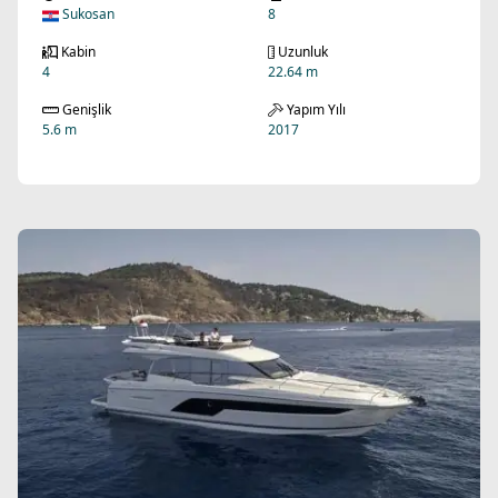
Sukosan
8
Kabin
Uzunluk
4
22.64 m
Genişlik
Yapım Yılı
5.6 m
2017