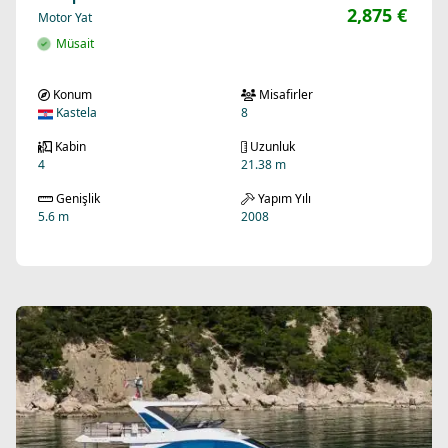
2,875 €
Motor Yat
Müsait
Konum
Misafirler
Kastela
8
Kabin
Uzunluk
4
21.38 m
Genişlik
Yapım Yılı
5.6 m
2008