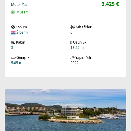
3,425 €
Motor Yat
Müsait
Konum
Misafirler
Šibenik
6
Kabin
Uzunluk
3
18.25 m
Genişlik
Yapım Yılı
5.05 m
2022