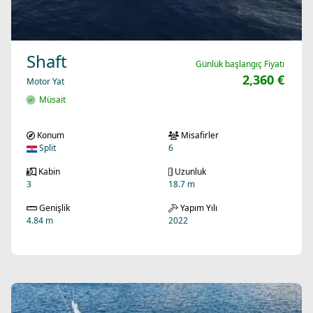
Shaft
Günlük başlangıç Fiyatı
2,360 €
Motor Yat
Müsait
Konum
Misafirler
Split
6
Kabin
Uzunluk
3
18.7 m
Genişlik
Yapım Yılı
4.84 m
2022