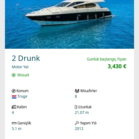
2 Drunk
Günlük başlangıç Fiyatı
3,430 €
Motor Yat
Müsait
Konum
Misafirler
Trogir
8
Kabin
Uzunluk
4
21.07 m
Genişlik
Yapım Yılı
5.1 m
2012