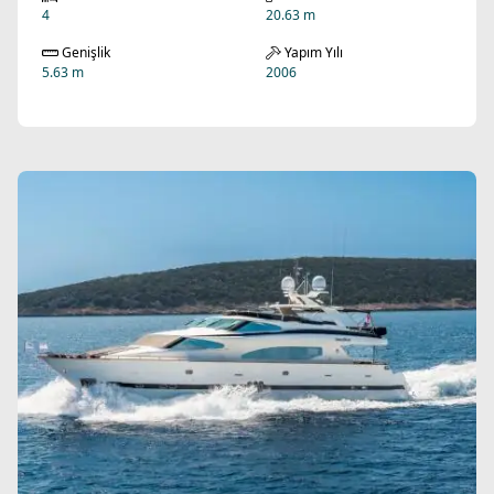
4
20.63 m
Genişlik
Yapım Yılı
5.63 m
2006