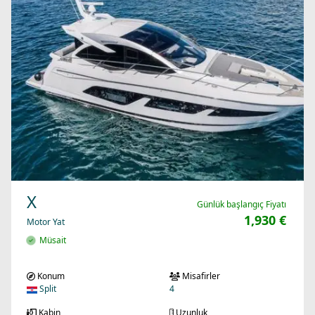
X
Günlük başlangıç Fiyatı
1,930 €
Motor Yat
Müsait
Konum
Misafirler
Split
4
Kabin
Uzunluk