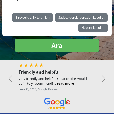
Yat tipi:
Bireysel gizlilik tercihleri
Sadece gerekli çerezleri kabul et
Hepsini kabul et
Ara
★★★★★
Friendly and helpful
Very friendly and helpful. Great choice, would
Previous
Next
definitely recommend! ...
read more
Loes K.
, 2024, Google Review