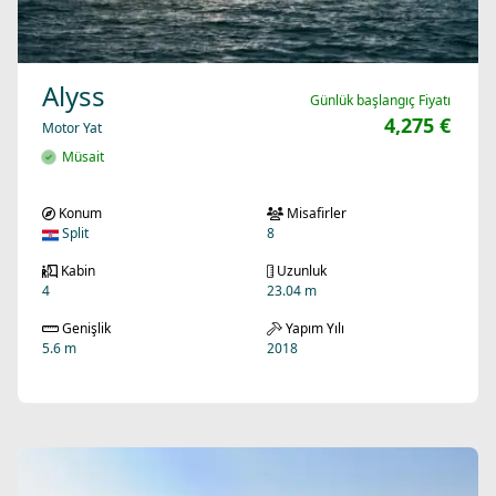
Alyss
Günlük başlangıç Fiyatı
4,275 €
Motor Yat
Müsait
Konum
Misafirler
Split
8
Kabin
Uzunluk
4
23.04 m
Genişlik
Yapım Yılı
5.6 m
2018