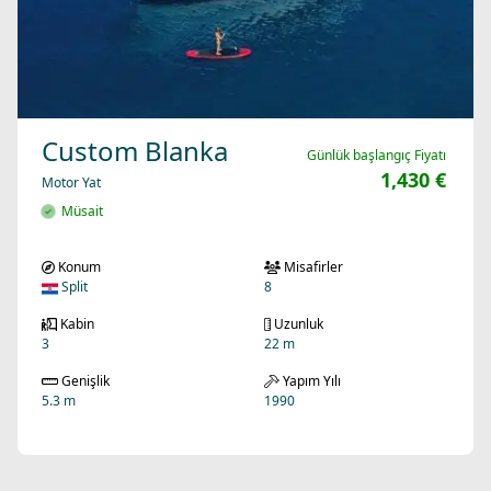
Custom Blanka
Günlük başlangıç Fiyatı
1,430 €
Motor Yat
Müsait
Konum
Misafirler
Split
8
Kabin
Uzunluk
3
22 m
Genişlik
Yapım Yılı
5.3 m
1990