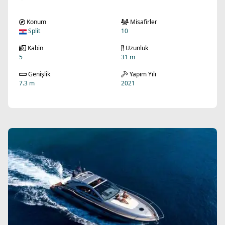
Konum
Misafirler
Split
10
Kabin
Uzunluk
5
31 m
Genişlik
Yapım Yılı
7.3 m
2021