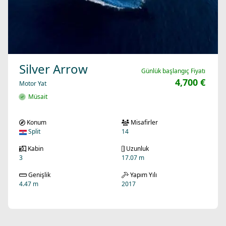
Silver Arrow
Günlük başlangıç Fiyatı
4,700 €
Motor Yat
Müsait
Konum
Misafirler
Split
14
Kabin
Uzunluk
3
17.07 m
Genişlik
Yapım Yılı
4.47 m
2017