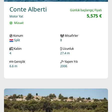
Conte Alberti
Günlük başlangıç Fiyatı
5,575 €
Motor Yat
Müsait
Konum
Misafirler
Split
8
Kabin
Uzunluk
4
27.4 m
Genişlik
Yapım Yılı
6.6 m
2006