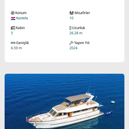
Konum
Misafirler
Kastela
10
Kabin
Uzunluk
5
26.28 m
Genişlik
Yapım Yılı
6.59 m
2024