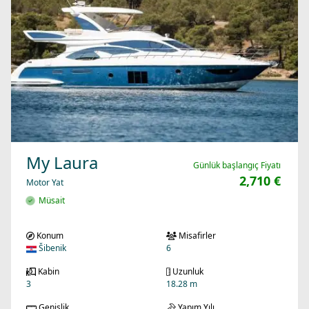
My Laura
Günlük başlangıç Fiyatı
2,710 €
Motor Yat
Müsait
Konum
Misafirler
Šibenik
6
Kabin
Uzunluk
3
18.28 m
Genişlik
Yapım Yılı