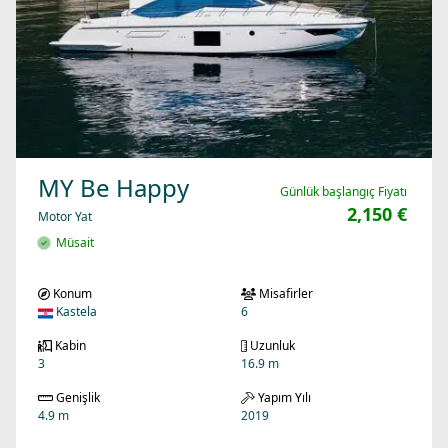
MY Be Happy
Günlük başlangıç Fiyatı
2,150 €
Motor Yat
Müsait
Konum
Misafirler
Kastela
6
Kabin
Uzunluk
3
16.9 m
Genişlik
Yapım Yılı
4.9 m
2019