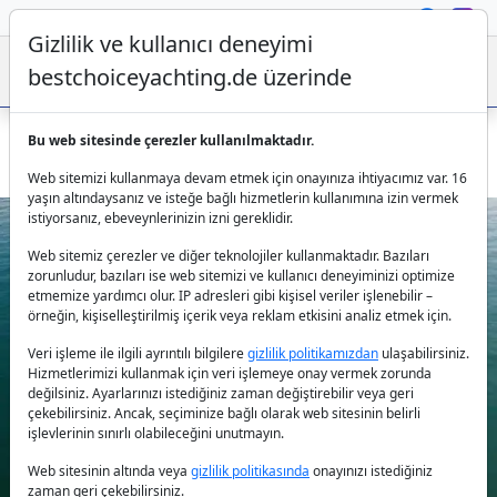
Gizlilik ve kullanıcı deneyimi
bestchoiceyachting.de üzerinde
Bu web sitesinde çerezler kullanılmaktadır.
Motoryat Be Happy 16.9m 3 Kabin Kiralama Kastela Çıkışlı
Web sitemizi kullanmaya devam etmek için onayınıza ihtiyacımız var. 16
yaşın altındaysanız ve isteğe bağlı hizmetlerin kullanımına izin vermek
istiyorsanız, ebeveynlerinizin izni gereklidir.
Web sitemiz çerezler ve diğer teknolojiler kullanmaktadır. Bazıları
zorunludur, bazıları ise web sitemizi ve kullanıcı deneyiminizi optimize
etmemize yardımcı olur. IP adresleri gibi kişisel veriler işlenebilir –
örneğin, kişiselleştirilmiş içerik veya reklam etkisini analiz etmek için.
Veri işleme ile ilgili ayrıntılı bilgilere
gizlilik politikamızdan
ulaşabilirsiniz.
Previous
Next
Hizmetlerimizi kullanmak için veri işlemeye onay vermek zorunda
değilsiniz. Ayarlarınızı istediğiniz zaman değiştirebilir veya geri
çekebilirsiniz. Ancak, seçiminize bağlı olarak web sitesinin belirli
işlevlerinin sınırlı olabileceğini unutmayın.
Web sitesinin altında veya
gizlilik politikasında
onayınızı istediğiniz
zaman geri çekebilirsiniz.