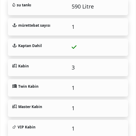
su tankı
590 Litre
mürettebat sayısı
1
Kaptan Dahil
Kabin
3
Twin Kabin
1
Master Kabin
1
VIP Kabin
1