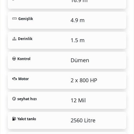
Genişlik
4.9 m
Derinlik
1.5 m
Kontrol
Dümen
Motor
2 x 800 HP
seyhat hızı
12 Mil
Yakıt tankı
2560 Litre