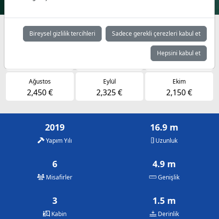
Müsaitlik durumuna göre günlük fiyatlar
Bireysel gizlilik tercihleri
Sadece gerekli çerezleri kabul et
Mayıs
Haziran
Temmuz
Hepsini kabul et
2,150 €
2,325 €
2,450 €
Ağustos
Eylül
Ekim
2,450 €
2,325 €
2,150 €
2019
16.9 m
Yapım Yılı
Uzunluk
6
4.9 m
Misafirler
Genişlik
3
1.5 m
Kabin
Derinlik