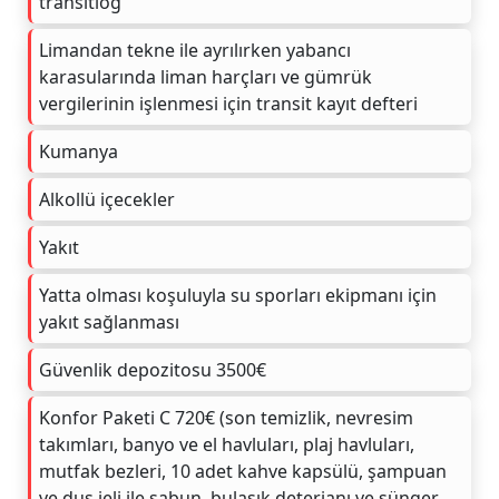
transitlog
Limandan tekne ile ayrılırken yabancı
karasularında liman harçları ve gümrük
vergilerinin işlenmesi için transit kayıt defteri
Kumanya
Alkollü içecekler
Yakıt
Yatta olması koşuluyla su sporları ekipmanı için
yakıt sağlanması
Güvenlik depozitosu 3500€
Konfor Paketi C 720€ (son temizlik, nevresim
takımları, banyo ve el havluları, plaj havluları,
mutfak bezleri, 10 adet kahve kapsülü, şampuan
ve duş jeli ile sabun, bulaşık deterjanı ve sünger,