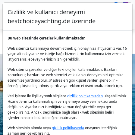
Gizlilik ve kullanıcı deneyimi
bestchoiceyachting.de üzerinde
Bu web sitesinde çerezler kullanılmaktadır.
Galeon 640 Fly FG Star – Trogir Çıkışlı 20m Kiralık
Web sitemizi kullanmaya devam etmek için onayınıza ihtiyacımız var. 16
yaşın altındaysanız ve isteğe bağlı hizmetlerin kullanımına izin vermek
istiyorsanız, ebeveynlerinizin izni gereklidir.
Web sitemiz çerezler ve diğer teknolojiler kullanmaktadır. Bazıları
zorunludur, bazıları ise web sitemizi ve kullanıcı deneyiminizi optimize
etmemize yardımcı olur. IP adresleri gibi kişisel veriler işlenebilir –
örneğin, kişiselleştirilmiş içerik veya reklam etkisini analiz etmek için.
Veri işleme ile ilgili ayrıntılı bilgilere
gizlilik politikamızdan
ulaşabilirsiniz.
Previous
Next
Hizmetlerimizi kullanmak için veri işlemeye onay vermek zorunda
değilsiniz. Ayarlarınızı istediğiniz zaman değiştirebilir veya geri
çekebilirsiniz. Ancak, seçiminize bağlı olarak web sitesinin belirli
işlevlerinin sınırlı olabileceğini unutmayın.
Web sitesinin altında veya
gizlilik politikasında
onayınızı istediğiniz
zaman geri çekebilirsiniz.