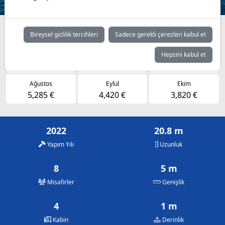
Müsaitlik durumuna göre günlük fiyatlar
Bireysel gizlilik tercihleri
Sadece gerekli çerezleri kabul et
Mayıs
Haziran
Temmuz
Hepsini kabul et
4,420 €
5,285 €
5,285 €
Ağustos
Eylül
Ekim
5,285 €
4,420 €
3,820 €
2022
20.8 m
Yapım Yılı
Uzunluk
8
5 m
Misafirler
Genişlik
4
1 m
Kabin
Derinlik