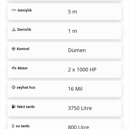
Genişlik
5 m
Derinlik
1 m
Kontrol
Dümen
Motor
2 x 1000 HP
seyhat hızı
16 Mil
Yakıt tankı
3750 Litre
su tankı
800 Litre