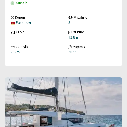
Müsait
Konum
Misafirler
Portonovi
8
Kabin
Uzunluk
4
12.8 m
Genişlik
Yapım Yılı
7.6 m
2023