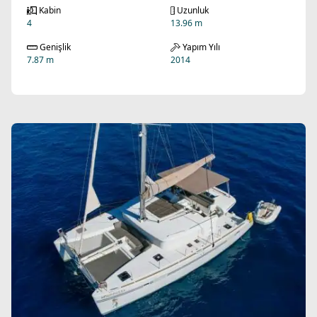
Kabin
Uzunluk
4
13.96 m
Genişlik
Yapım Yılı
7.87 m
2014