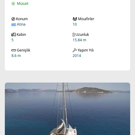
Müsait
Konum
Misafirler
Atina
10
Kabin
Uzunluk
5
15.84 m
Genişlik
Yapım Yılı
8.6 m
2014