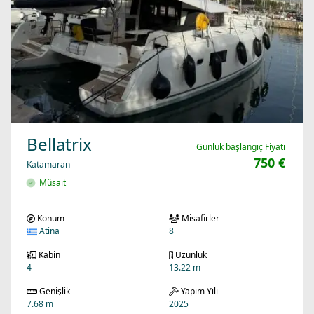
Bellatrix
Günlük başlangıç Fiyatı
750 €
Katamaran
Müsait
Konum
Misafirler
Atina
8
Kabin
Uzunluk
4
13.22 m
Genişlik
Yapım Yılı
7.68 m
2025