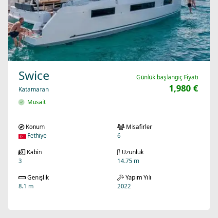
Swice
Günlük başlangıç Fiyatı
1,980 €
Katamaran
Müsait
Konum
Misafirler
Fethiye
6
Kabin
Uzunluk
3
14.75 m
Genişlik
Yapım Yılı
8.1 m
2022