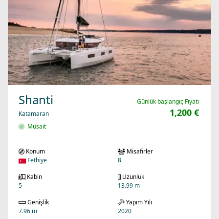
Shanti
Günlük başlangıç Fiyatı
1,200 €
Katamaran
Müsait
Konum
Misafirler
Fethiye
8
Kabin
Uzunluk
5
13.99 m
Genişlik
Yapım Yılı
7.96 m
2020