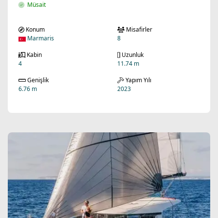
Müsait
Konum
Misafirler
Marmaris
8
Kabin
Uzunluk
4
11.74 m
Genişlik
Yapım Yılı
6.76 m
2023