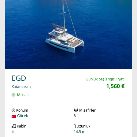
EGD
Günlük başlangıç Fiyatı
1,560 €
Katamaran
Müsait
Konum
Misafirler
Göcek
8
Kabin
Uzunluk
4
14.5 m