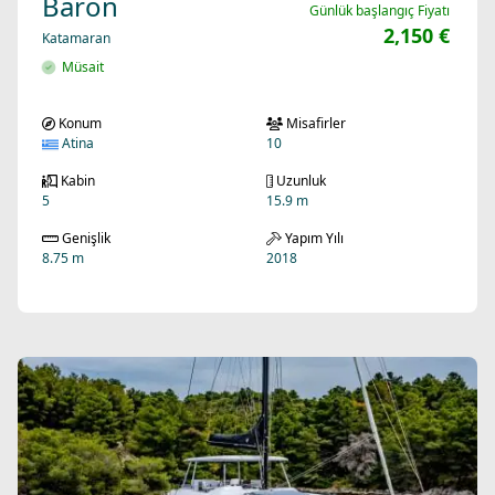
Baron
Günlük başlangıç Fiyatı
2,150 €
Katamaran
Müsait
Konum
Misafirler
Atina
10
Kabin
Uzunluk
5
15.9 m
Genişlik
Yapım Yılı
8.75 m
2018