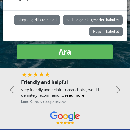
Yat tipi:
Bireysel gizlilik tercihleri
Sadece gerekli çerezleri kabul et
Hepsini kabul et
Ara
★★★★★
Friendly and helpful
Very friendly and helpful. Great choice, would
Previous
Next
definitely recommend! ...
read more
Loes K.
, 2024, Google Review