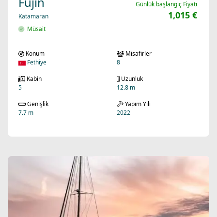
Fujin
Günlük başlangıç Fiyatı
1,015 €
Katamaran
Müsait
Konum
Misafirler
Fethiye
8
Kabin
Uzunluk
5
12.8 m
Genişlik
Yapım Yılı
7.7 m
2022