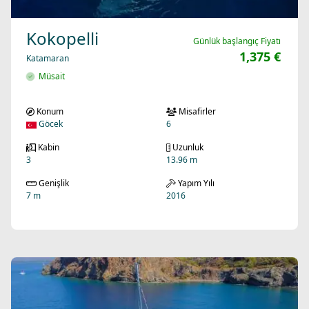
Kokopelli
Günlük başlangıç Fiyatı
1,375 €
Katamaran
Müsait
Konum
Misafirler
Göcek
6
Kabin
Uzunluk
3
13.96 m
Genişlik
Yapım Yılı
7 m
2016