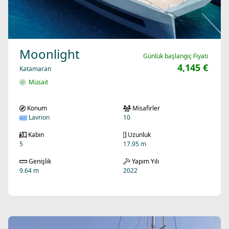
Moonlight
Günlük başlangıç Fiyatı
4,145 €
Katamaran
Müsait
Konum
Misafirler
Lavrion
10
Kabin
Uzunluk
5
17.95 m
Genişlik
Yapım Yılı
9.64 m
2022