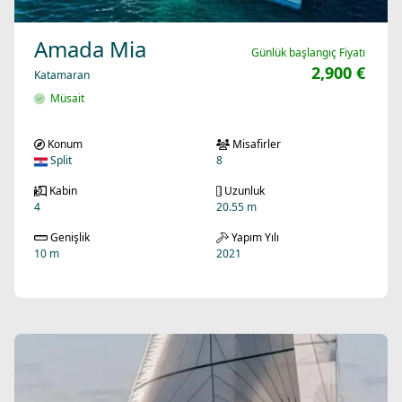
Amada Mia
Günlük başlangıç Fiyatı
2,900 €
Katamaran
Müsait
Konum
Misafirler
Split
8
Kabin
Uzunluk
4
20.55 m
Genişlik
Yapım Yılı
10 m
2021