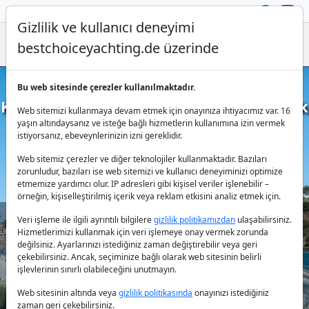
Gizlilik ve kullanıcı deneyimi
bestchoiceyachting.de üzerinde
Bu web sitesinde çerezler kullanılmaktadır.
Katamaran Kiralama - Günlük & Haftalık
Web sitemizi kullanmaya devam etmek için onayınıza ihtiyacımız var. 16
Kiralık Katamaranlar
yaşın altındaysanız ve isteğe bağlı hizmetlerin kullanımına izin vermek
istiyorsanız, ebeveynlerinizin izni gereklidir.
Web sitemiz çerezler ve diğer teknolojiler kullanmaktadır. Bazıları
zorunludur, bazıları ise web sitemizi ve kullanıcı deneyiminizi optimize
etmemize yardımcı olur. IP adresleri gibi kişisel veriler işlenebilir –
örneğin, kişiselleştirilmiş içerik veya reklam etkisini analiz etmek için.
Veri işleme ile ilgili ayrıntılı bilgilere
gizlilik politikamızdan
ulaşabilirsiniz.
Hizmetlerimizi kullanmak için veri işlemeye onay vermek zorunda
Ülke:
değilsiniz. Ayarlarınızı istediğiniz zaman değiştirebilir veya geri
çekebilirsiniz. Ancak, seçiminize bağlı olarak web sitesinin belirli
işlevlerinin sınırlı olabileceğini unutmayın.
Destinasyon:
Web sitesinin altında veya
gizlilik politikasında
onayınızı istediğiniz
zaman geri çekebilirsiniz.