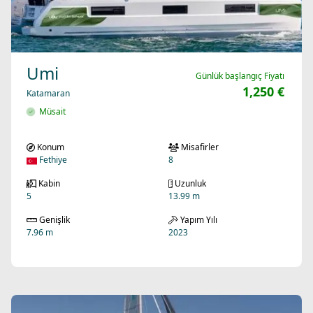
Umi
Günlük başlangıç Fiyatı
1,250 €
Katamaran
Müsait
Konum
Misafirler
Fethiye
8
Kabin
Uzunluk
5
13.99 m
Genişlik
Yapım Yılı
7.96 m
2023