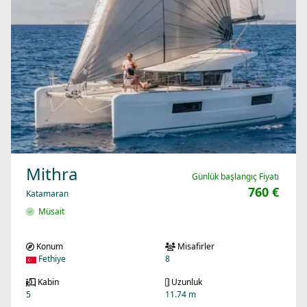
Mithra
Günlük başlangıç Fiyatı
760 €
Katamaran
Müsait
Konum
Misafirler
Fethiye
8
Kabin
Uzunluk
5
11.74 m