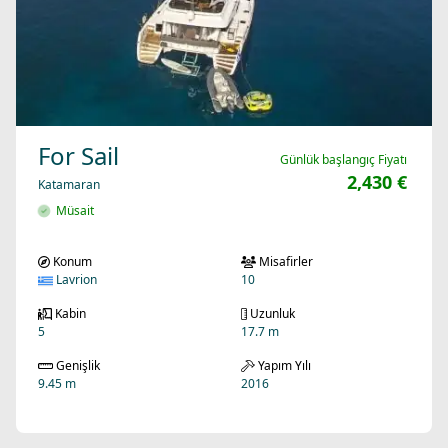
For Sail
Günlük başlangıç Fiyatı
2,430 €
Katamaran
Müsait
Konum
Misafirler
Lavrion
10
Kabin
Uzunluk
5
17.7 m
Genişlik
Yapım Yılı
9.45 m
2016