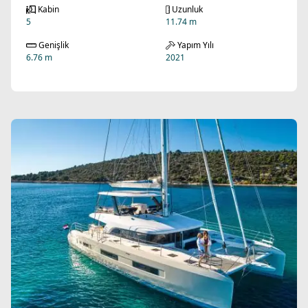
Kabin
Uzunluk
5
11.74 m
Genişlik
Yapım Yılı
6.76 m
2021