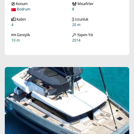
Konum
Misafirler
Bodrum
8
Kabin
Uzunluk
4
20 m
Genişlik
Yapım Yılı
10 m
2014