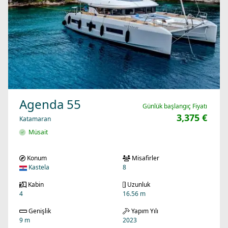
Agenda 55
Günlük başlangıç Fiyatı
3,375 €
Katamaran
Müsait
Konum
Misafirler
Kastela
8
Kabin
Uzunluk
4
16.56 m
Genişlik
Yapım Yılı
9 m
2023