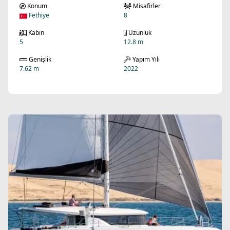
Konum
Misafirler
Fethiye
8
Kabin
Uzunluk
5
12.8 m
Genişlik
Yapım Yılı
7.62 m
2022