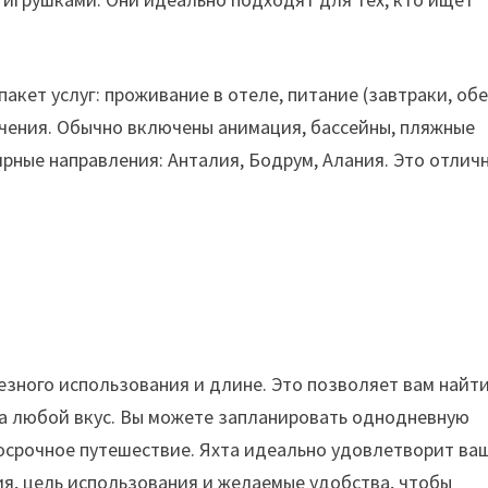
акет услуг: проживание в отеле, питание (завтраки, об
ечения. Обычно включены анимация, бассейны, пляжные
ярные направления: Анталия, Бодрум, Алания. Это отлич
езного использования и длине. Это позволяет вам найт
на любой вкус. Вы можете запланировать однодневную
госрочное путешествие. Яхта идеально удовлетворит ва
я, цель использования и желаемые удобства, чтобы