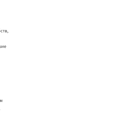
ств,
шие
ом
,