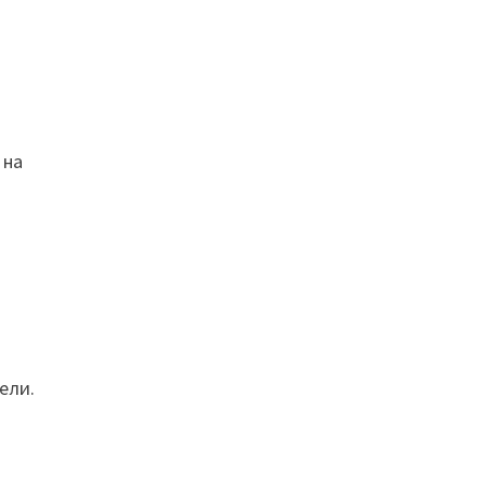
 на
ели.