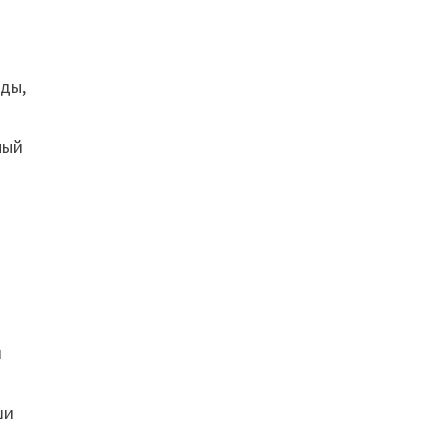
еды,
ный
и
ши