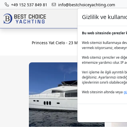
+49 152 537 849 81
info@bestchoiceyachting.com
Gizlilik ve kulla
Bu web sitesinde çerezler 
Princess Yat Cielo - 23 M Motoryat Kiralama Bodr
Web sitemizi kullanmaya deva
vermek istiyorsanız, ebeveynle
Web sitemiz çerezler ve diğer
etmemize yardımcı olur. IP adr
Veri işleme ile ilgili ayrıntılı 
değilsiniz. Ayarlarınızı isted
işlevlerinin sınırlı olabilece
Web sitesinin altında veya
gi