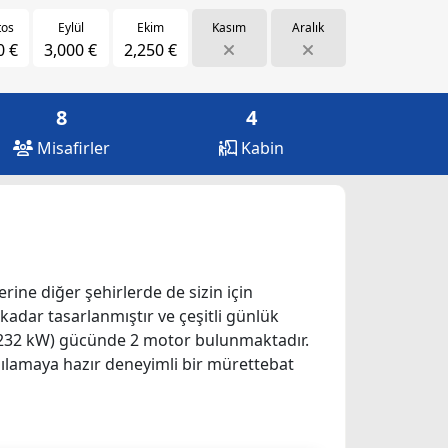
tos
Eylül
Ekim
Kasım
Aralık
0 €
3,000 €
2,250 €
8
4
Misafirler
Kabin
erine diğer şehirlerde de sizin için
e kadar tasarlanmıştır ve çeşitli günlük
p (1232 kW) gücünde 2 motor bulunmaktadır.
rşılamaya hazır deneyimli bir mürettebat