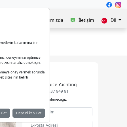
satışı
Blog
Hakkımızda
İletişim
Dil
metlerin kullanımına izin
anıcı deneyiminizi optimize
 etkisini analiz etmek için.
 işlemeye onay vermek zorunda
b sitesinin belirli
Best Choice Yachting
+49 152 537 849 81
Talebinizle ilgileneceğiz
ul et
Hepsini kabul et