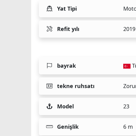
Yat Tipi
Moto
Refit yılı
2019
bayrak
T
tekne ruhsatı
Zoru
Model
23
Genişlik
6 m