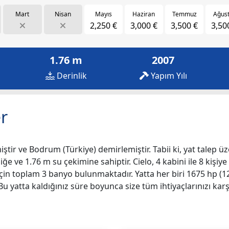
Mart
Nisan
Mayıs
Haziran
Temmuz
Ağus
2,250 €
3,000 €
3,500 €
3,50
1.76 m
2007
Derinlik
Yapım Yılı
r
ştir ve Bodrum (Türkiye) demirlemiştir. Tabii ki, yat talep üz
iğe ve 1.76 m su çekimine sahiptir. Cielo, 4 kabini ile 8 kişiy
iz için toplam 3 banyo bulunmaktadır. Yatta her biri 1675 h
Bu yatta kaldığınız süre boyunca size tüm ihtiyaçlarınızı ka