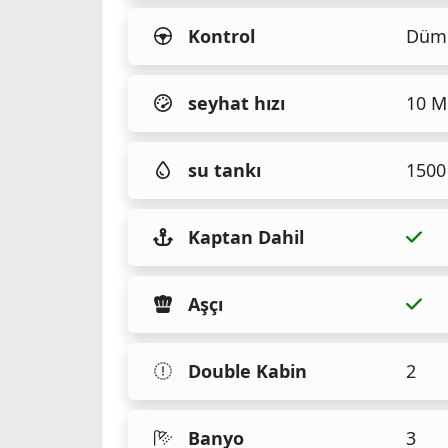
Kontrol
Düm
seyhat hızı
10 M
su tankı
1500 
Kaptan Dahil
Aşçı
Double Kabin
2
Banyo
3