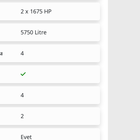
2 x 1675 HP
5750 Litre
ı
4
4
2
Evet