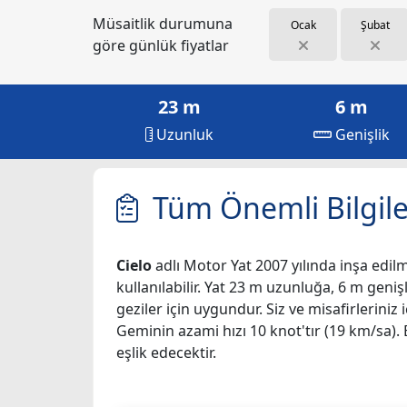
Müsaitlik durumuna
Ocak
Şubat
göre günlük fiyatlar
23 m
6 m
Uzunluk
Genişlik
Tüm Önemli Bilgile
Cielo
adlı Motor Yat 2007 yılında inşa edilmi
kullanılabilir. Yat 23 m uzunluğa, 6 m genişl
geziler için uygundur. Siz ve misafirlerin
Geminin azami hızı 10 knot'tır (19 km/sa). 
eşlik edecektir.