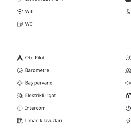
Wifi
WC
Oto Pilot
Barometre
Baş pervane
Elektrikli ırgat
Intercom
Liman kılavuzları