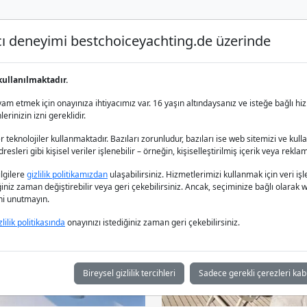
nıcı deneyimi bestchoiceyachting.de üzerinde
Lüks Yat Charter
Yat Kiralama
Yat 
kullanılmaktadır.
um Ege Denizi
m etmek için onayınıza ihtiyacımız var. 16 yaşın altındaysanız ve isteğe bağlı hiz
rinizin izni gereklidir.
 teknolojiler kullanmaktadır. Bazıları zorunludur, bazıları ise web sitemizi ve kull
esleri gibi kişisel veriler işlenebilir – örneğin, kişiselleştirilmiş içerik veya reklam
bilgilere
gizlilik politikamızdan
ulaşabilirsiniz. Hizmetlerimizi kullanmak için veri
iğiniz zaman değiştirebilir veya geri çekebilirsiniz. Ancak, seçiminize bağlı olarak we
ğini unutmayın.
zlilik politikasında
onayınızı istediğiniz zaman geri çekebilirsiniz.
Bireysel gizlilik tercihleri
Sadece gerekli çerezleri kab