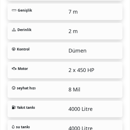
Genişlik
7 m
Derinlik
2 m
Kontrol
Dümen
Motor
2 x 450 HP
seyhat hızı
8 Mil
Yakıt tankı
4000 Litre
su tankı
4000 Litre