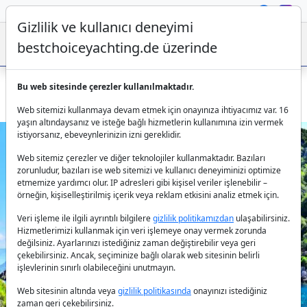
Gizlilik ve kullanıcı deneyimi
bestchoiceyachting.de üzerinde
Bu web sitesinde çerezler kullanılmaktadır.
Fethiye’de 26 metrelik Gulet Maya kiralama – lüks tatil
Web sitemizi kullanmaya devam etmek için onayınıza ihtiyacımız var. 16
yaşın altındaysanız ve isteğe bağlı hizmetlerin kullanımına izin vermek
istiyorsanız, ebeveynlerinizin izni gereklidir.
Web sitemiz çerezler ve diğer teknolojiler kullanmaktadır. Bazıları
zorunludur, bazıları ise web sitemizi ve kullanıcı deneyiminizi optimize
etmemize yardımcı olur. IP adresleri gibi kişisel veriler işlenebilir –
örneğin, kişiselleştirilmiş içerik veya reklam etkisini analiz etmek için.
Veri işleme ile ilgili ayrıntılı bilgilere
gizlilik politikamızdan
ulaşabilirsiniz.
Previous
Next
Hizmetlerimizi kullanmak için veri işlemeye onay vermek zorunda
değilsiniz. Ayarlarınızı istediğiniz zaman değiştirebilir veya geri
çekebilirsiniz. Ancak, seçiminize bağlı olarak web sitesinin belirli
işlevlerinin sınırlı olabileceğini unutmayın.
Web sitesinin altında veya
gizlilik politikasında
onayınızı istediğiniz
zaman geri çekebilirsiniz.