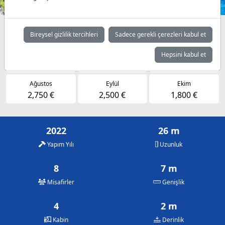
Müsaitlik durumuna göre günlük fiyatlar
Bireysel gizlilik tercihleri
Sadece gerekli çerezleri kabul et
Mayıs
Haziran
Temmuz
Hepsini kabul et
1,800 €
2,500 €
2,750 €
Ağustos
Eylül
Ekim
2,750 €
2,500 €
1,800 €
2022
26 m
Yapım Yılı
Uzunluk
8
7 m
Misafirler
Genişlik
4
2 m
Kabin
Derinlik