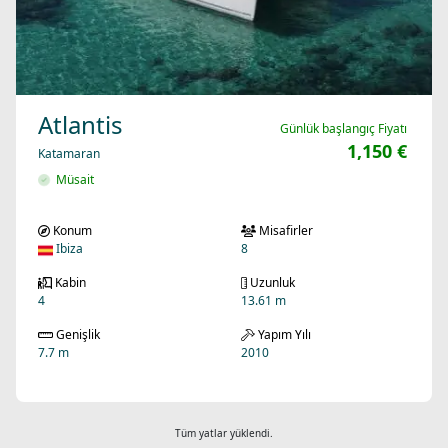
Atlantis
Günlük başlangıç Fiyatı
1,150 €
Katamaran
Müsait
Konum
Misafirler
Ibiza
8
Kabin
Uzunluk
4
13.61 m
Genişlik
Yapım Yılı
7.7 m
2010
Tüm yatlar yüklendi.