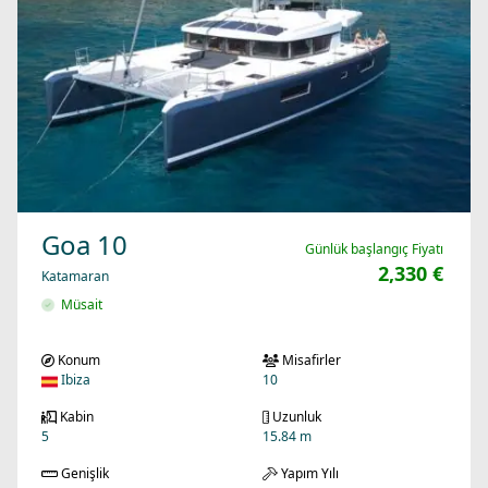
Goa 10
Günlük başlangıç Fiyatı
2,330 €
Katamaran
Müsait
Konum
Misafirler
Ibiza
10
Kabin
Uzunluk
5
15.84 m
Genişlik
Yapım Yılı
8.6 m
2017