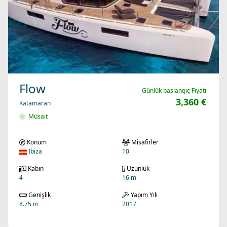
Flow
Günlük başlangıç Fiyatı
3,360 €
Katamaran
Müsait
Konum
Misafirler
Ibiza
10
Kabin
Uzunluk
4
16 m
Genişlik
Yapım Yılı
8.75 m
2017