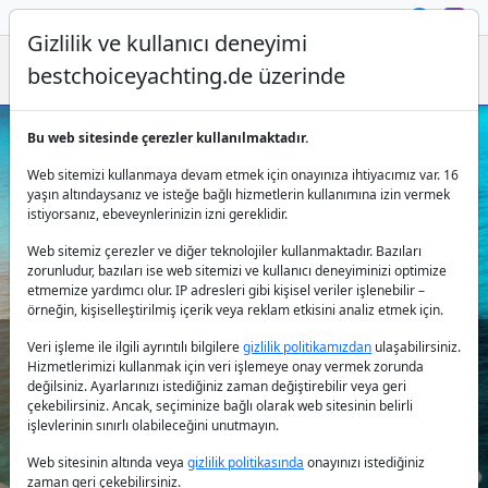
Gizlilik ve kullanıcı deneyimi
bestchoiceyachting.de üzerinde
Bu web sitesinde çerezler kullanılmaktadır.
Ibiza'da Katamaran Kiralama -
Web sitemizi kullanmaya devam etmek için onayınıza ihtiyacımız var. 16
İspanya'da Katamaran Sefası
yaşın altındaysanız ve isteğe bağlı hizmetlerin kullanımına izin vermek
istiyorsanız, ebeveynlerinizin izni gereklidir.
Web sitemiz çerezler ve diğer teknolojiler kullanmaktadır. Bazıları
zorunludur, bazıları ise web sitemizi ve kullanıcı deneyiminizi optimize
etmemize yardımcı olur. IP adresleri gibi kişisel veriler işlenebilir –
örneğin, kişiselleştirilmiş içerik veya reklam etkisini analiz etmek için.
Veri işleme ile ilgili ayrıntılı bilgilere
gizlilik politikamızdan
ulaşabilirsiniz.
Hizmetlerimizi kullanmak için veri işlemeye onay vermek zorunda
Ülke:
değilsiniz. Ayarlarınızı istediğiniz zaman değiştirebilir veya geri
çekebilirsiniz. Ancak, seçiminize bağlı olarak web sitesinin belirli
işlevlerinin sınırlı olabileceğini unutmayın.
Destinasyon:
Web sitesinin altında veya
gizlilik politikasında
onayınızı istediğiniz
zaman geri çekebilirsiniz.