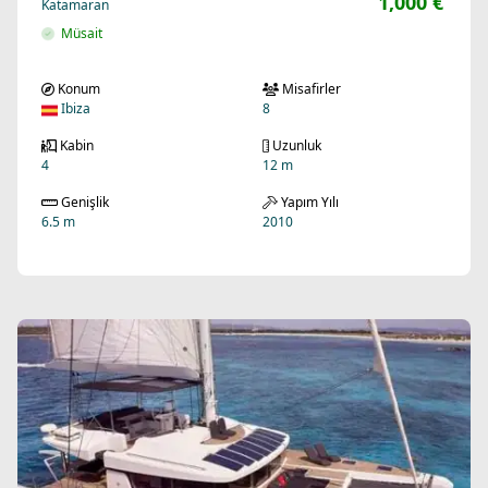
Müsait
Konum
Misafirler
Ibiza
8
Kabin
Uzunluk
4
12 m
Genişlik
Yapım Yılı
6.5 m
2010