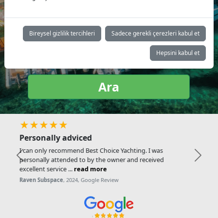
Yat tipi:
Bireysel gizlilik tercihleri
Sadece gerekli çerezleri kabul et
Hepsini kabul et
Ara
★★★★★
Friendly and helpful
Very friendly and helpful. Great choice, would
Previous
Next
definitely recommend! ...
read more
Loes K.
, 2024, Google Review