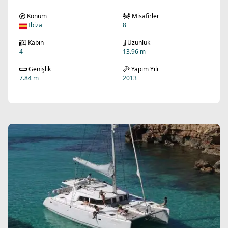
Konum
Misafirler
Ibiza
8
Kabin
Uzunluk
4
13.96 m
Genişlik
Yapım Yılı
7.84 m
2013