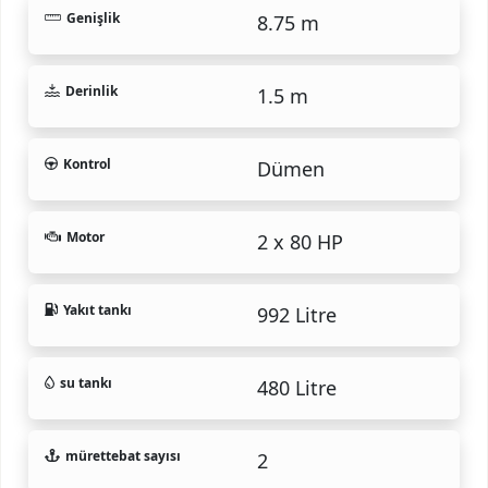
Genişlik
8.75 m
Derinlik
1.5 m
Kontrol
Dümen
Motor
2 x 80 HP
Yakıt tankı
992 Litre
su tankı
480 Litre
mürettebat sayısı
2