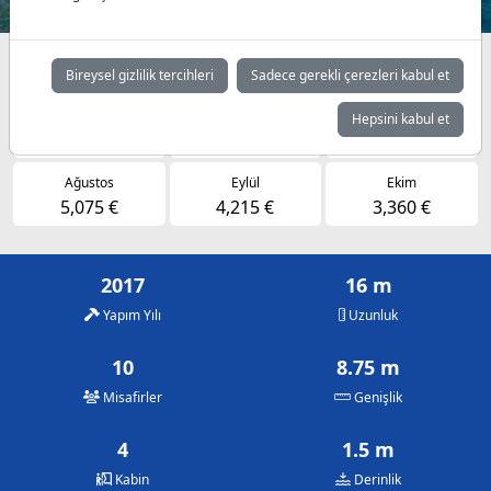
Müsaitlik durumuna göre günlük fiyatlar
Bireysel gizlilik tercihleri
Sadece gerekli çerezleri kabul et
Mayıs
Haziran
Temmuz
Hepsini kabul et
3,360 €
5,075 €
5,075 €
Ağustos
Eylül
Ekim
5,075 €
4,215 €
3,360 €
2017
16 m
Yapım Yılı
Uzunluk
10
8.75 m
Misafirler
Genişlik
4
1.5 m
Kabin
Derinlik