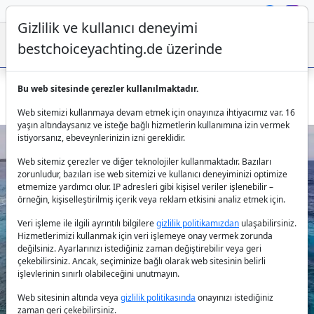
Gizlilik ve kullanıcı deneyimi
bestchoiceyachting.de üzerinde
Bu web sitesinde çerezler kullanılmaktadır.
Ibiza çıkışlı Lagoon Flow - 16 m lüks yelkenli katamaran
Web sitemizi kullanmaya devam etmek için onayınıza ihtiyacımız var. 16
yaşın altındaysanız ve isteğe bağlı hizmetlerin kullanımına izin vermek
istiyorsanız, ebeveynlerinizin izni gereklidir.
Web sitemiz çerezler ve diğer teknolojiler kullanmaktadır. Bazıları
zorunludur, bazıları ise web sitemizi ve kullanıcı deneyiminizi optimize
etmemize yardımcı olur. IP adresleri gibi kişisel veriler işlenebilir –
örneğin, kişiselleştirilmiş içerik veya reklam etkisini analiz etmek için.
Veri işleme ile ilgili ayrıntılı bilgilere
gizlilik politikamızdan
ulaşabilirsiniz.
Previous
Next
Hizmetlerimizi kullanmak için veri işlemeye onay vermek zorunda
değilsiniz. Ayarlarınızı istediğiniz zaman değiştirebilir veya geri
çekebilirsiniz. Ancak, seçiminize bağlı olarak web sitesinin belirli
işlevlerinin sınırlı olabileceğini unutmayın.
Web sitesinin altında veya
gizlilik politikasında
onayınızı istediğiniz
zaman geri çekebilirsiniz.