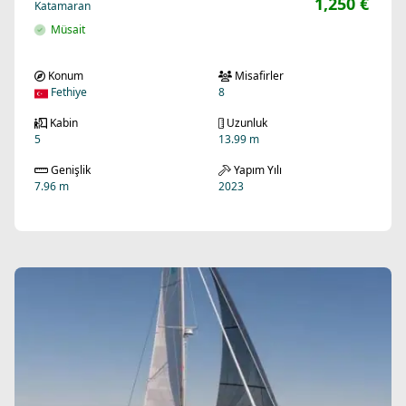
1,250 €
Katamaran
Müsait
Konum
Misafirler
Fethiye
8
Kabin
Uzunluk
5
13.99 m
Genişlik
Yapım Yılı
7.96 m
2023