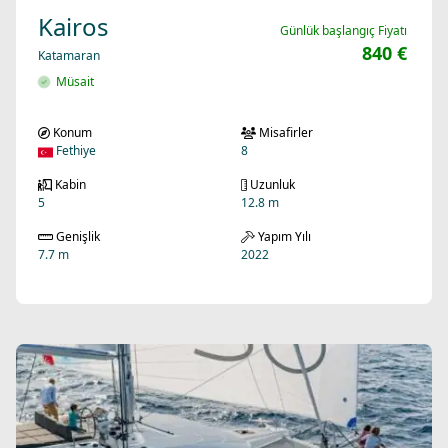
Kairos
Günlük başlangıç Fiyatı
840 €
Katamaran
Müsait
Konum
Misafirler
Fethiye
8
Kabin
Uzunluk
5
12.8 m
Genişlik
Yapım Yılı
7.7 m
2022