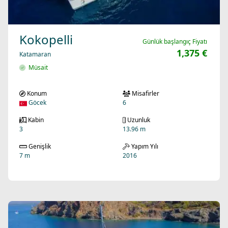
Kokopelli
Günlük başlangıç Fiyatı
1,375 €
Katamaran
Müsait
Konum
Misafirler
Göcek
6
Kabin
Uzunluk
3
13.96 m
Genişlik
Yapım Yılı
7 m
2016