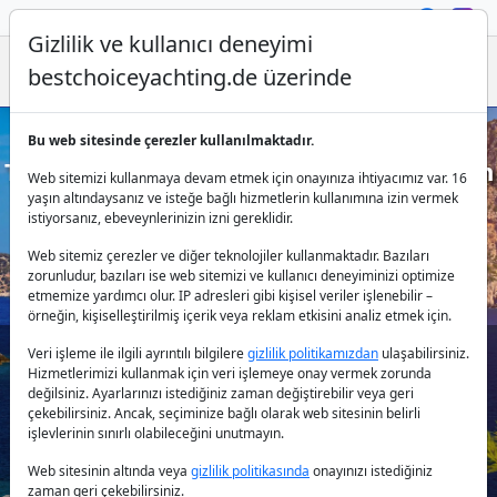
Gizlilik ve kullanıcı deneyimi
bestchoiceyachting.de üzerinde
Bu web sitesinde çerezler kullanılmaktadır.
Türkiye'de Katamaran Kiralama - Uygun
Web sitemizi kullanmaya devam etmek için onayınıza ihtiyacımız var. 16
Fiyatlı Kiralık Katamaranlar
yaşın altındaysanız ve isteğe bağlı hizmetlerin kullanımına izin vermek
istiyorsanız, ebeveynlerinizin izni gereklidir.
Web sitemiz çerezler ve diğer teknolojiler kullanmaktadır. Bazıları
zorunludur, bazıları ise web sitemizi ve kullanıcı deneyiminizi optimize
etmemize yardımcı olur. IP adresleri gibi kişisel veriler işlenebilir –
örneğin, kişiselleştirilmiş içerik veya reklam etkisini analiz etmek için.
Veri işleme ile ilgili ayrıntılı bilgilere
gizlilik politikamızdan
ulaşabilirsiniz.
Hizmetlerimizi kullanmak için veri işlemeye onay vermek zorunda
Ülke:
değilsiniz. Ayarlarınızı istediğiniz zaman değiştirebilir veya geri
çekebilirsiniz. Ancak, seçiminize bağlı olarak web sitesinin belirli
işlevlerinin sınırlı olabileceğini unutmayın.
Destinasyon:
Web sitesinin altında veya
gizlilik politikasında
onayınızı istediğiniz
zaman geri çekebilirsiniz.