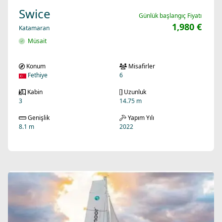
Swice
Günlük başlangıç Fiyatı
1,980 €
Katamaran
Müsait
Konum
Misafirler
Fethiye
6
Kabin
Uzunluk
3
14.75 m
Genişlik
Yapım Yılı
8.1 m
2022