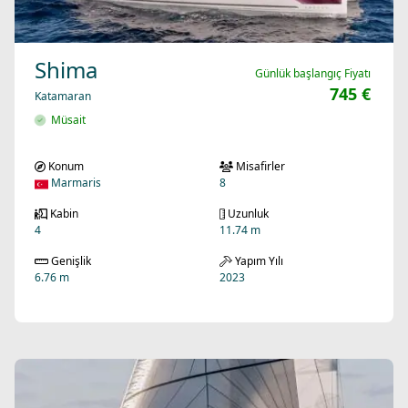
Shima
Günlük başlangıç Fiyatı
745 €
Katamaran
Müsait
Konum
Misafirler
Marmaris
8
Kabin
Uzunluk
4
11.74 m
Genişlik
Yapım Yılı
6.76 m
2023