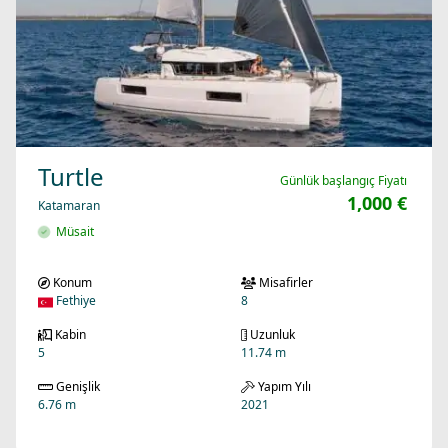
Turtle
Günlük başlangıç Fiyatı
1,000 €
Katamaran
Müsait
Konum
Misafirler
Fethiye
8
Kabin
Uzunluk
5
11.74 m
Genişlik
Yapım Yılı
6.76 m
2021