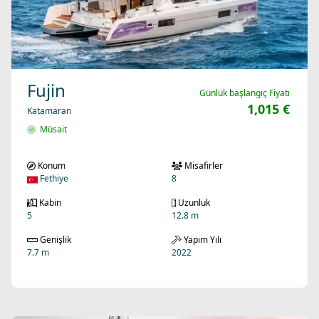
Fujin
Günlük başlangıç Fiyatı
1,015 €
Katamaran
Müsait
Konum
Misafirler
Fethiye
8
Kabin
Uzunluk
5
12.8 m
Genişlik
Yapım Yılı
7.7 m
2022