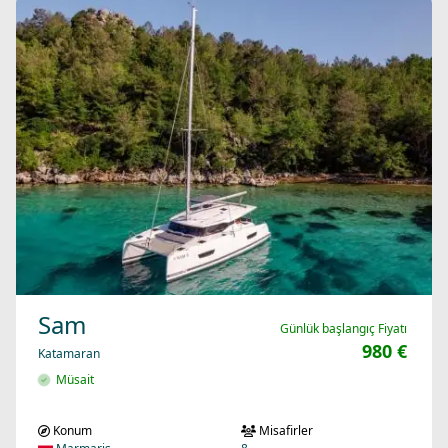
Sam
Günlük başlangıç Fiyatı
980 €
Katamaran
Müsait
Konum
Misafirler