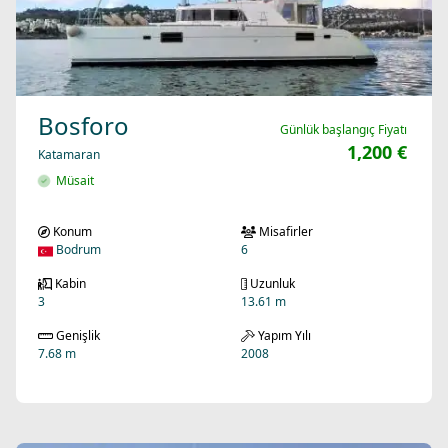
Bosforo
Günlük başlangıç Fiyatı
1,200 €
Katamaran
Müsait
Konum
Misafirler
Bodrum
6
Kabin
Uzunluk
3
13.61 m
Genişlik
Yapım Yılı
7.68 m
2008