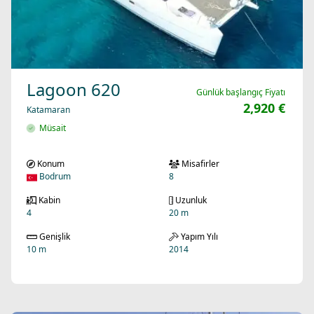
Lagoon 620
Günlük başlangıç Fiyatı
2,920 €
Katamaran
Müsait
Konum
Misafirler
Bodrum
8
Kabin
Uzunluk
4
20 m
Genişlik
Yapım Yılı
10 m
2014