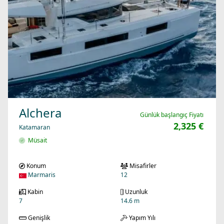
Alchera
Günlük başlangıç Fiyatı
2,325 €
Katamaran
Müsait
Konum
Misafirler
Marmaris
12
Kabin
Uzunluk
7
14.6 m
Genişlik
Yapım Yılı