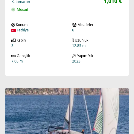
1,010 €
Katamaran
Müsait
Konum
Misafirler
Fethiye
6
Kabin
Uzunluk
3
12.85 m
Genişlik
Yapım Yılı
7.08 m
2023