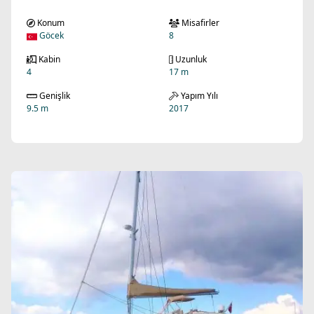
Konum
Misafirler
Göcek
8
Kabin
Uzunluk
4
17 m
Genişlik
Yapım Yılı
9.5 m
2017