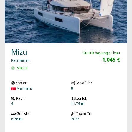
Mizu
Günlük başlangıç Fiyatı
1,045 €
Katamaran
Müsait
Konum
Misafirler
Marmaris
8
Kabin
Uzunluk
4
11.74 m
Genişlik
Yapım Yılı
6.76 m
2023