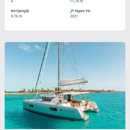
4
11.74 m
Genişlik
Yapım Yılı
6.76 m
2021