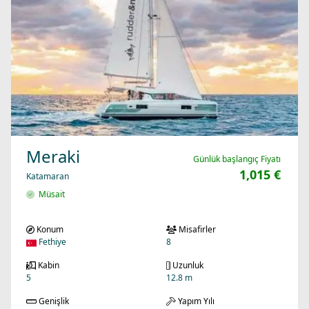
Meraki
Günlük başlangıç Fiyatı
1,015 €
Katamaran
Müsait
Konum
Misafirler
Fethiye
8
Kabin
Uzunluk
5
12.8 m
Genişlik
Yapım Yılı