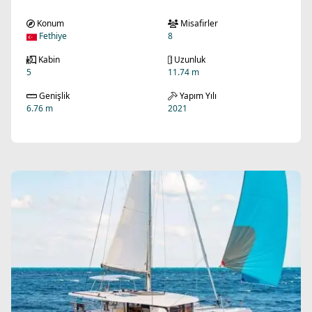
Konum
Misafirler
Fethiye
8
Kabin
Uzunluk
5
11.74 m
Genişlik
Yapım Yılı
6.76 m
2021