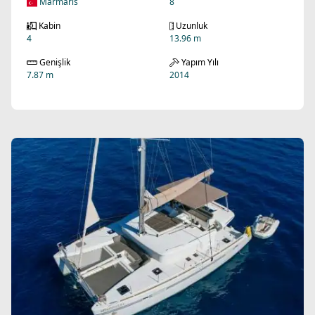
Marmaris
8
Kabin
Uzunluk
4
13.96 m
Genişlik
Yapım Yılı
7.87 m
2014