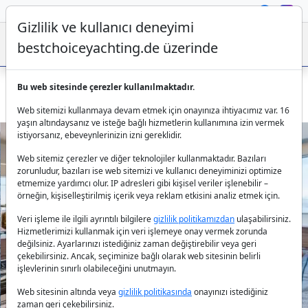
Gizlilik ve kullanıcı deneyimi
bestchoiceyachting.de üzerinde
Bu web sitesinde çerezler kullanılmaktadır.
Lagoon 40 Mizu: Marmaris'te Konforlu Katamaran
Web sitemizi kullanmaya devam etmek için onayınıza ihtiyacımız var. 16
yaşın altındaysanız ve isteğe bağlı hizmetlerin kullanımına izin vermek
istiyorsanız, ebeveynlerinizin izni gereklidir.
Web sitemiz çerezler ve diğer teknolojiler kullanmaktadır. Bazıları
zorunludur, bazıları ise web sitemizi ve kullanıcı deneyiminizi optimize
etmemize yardımcı olur. IP adresleri gibi kişisel veriler işlenebilir –
örneğin, kişiselleştirilmiş içerik veya reklam etkisini analiz etmek için.
Veri işleme ile ilgili ayrıntılı bilgilere
gizlilik politikamızdan
ulaşabilirsiniz.
Previous
Next
Hizmetlerimizi kullanmak için veri işlemeye onay vermek zorunda
değilsiniz. Ayarlarınızı istediğiniz zaman değiştirebilir veya geri
çekebilirsiniz. Ancak, seçiminize bağlı olarak web sitesinin belirli
işlevlerinin sınırlı olabileceğini unutmayın.
Web sitesinin altında veya
gizlilik politikasında
onayınızı istediğiniz
zaman geri çekebilirsiniz.