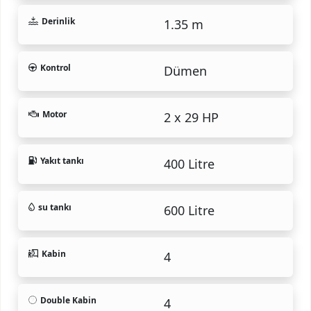
Derinlik
1.35 m
Kontrol
Dümen
Motor
2 x 29 HP
Yakıt tankı
400 Litre
su tankı
600 Litre
Kabin
4
Double Kabin
4