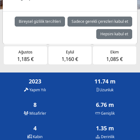
Müsaitlik durumuna göre günlük fiyatlar
Bireysel gizlilik tercihleri
Sadece gerekli çerezleri kabul et
Mayıs
Haziran
Temmuz
Hepsini kabul et
1,075 €
1,130 €
1,045 €
Ağustos
Eylül
Ekim
1,185 €
1,160 €
1,085 €
2023
11.74 m
Yapım Yılı
Uzunluk
8
6.76 m
Misafirler
Genişlik
4
1.35 m
Kabin
Derinlik