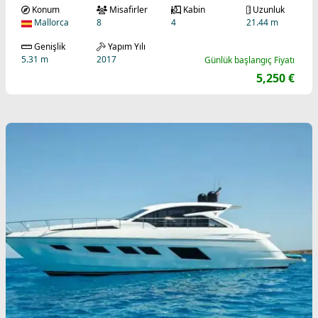
Konum
Misafirler
Kabin
Uzunluk
Mallorca
8
4
21.44 m
Genişlik
Yapım Yılı
5.31 m
2017
Günlük başlangıç Fiyatı
5,250 €