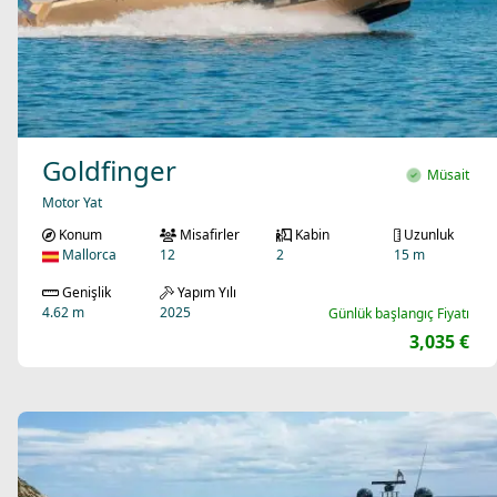
Goldfinger
Müsait
Motor Yat
Konum
Misafirler
Kabin
Uzunluk
Mallorca
12
2
15 m
Genişlik
Yapım Yılı
4.62 m
2025
Günlük başlangıç Fiyatı
3,035 €