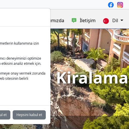
satışı
Blog
Hakkımızda
İletişim
Dil
metlerin kullanımına izin
anıcı deneyiminizi optimize
 etkisini analiz etmek için.
a Tekne Kiralama
 işlemeye onay vermek zorunda
b sitesinin belirli
ul et
Hepsini kabul et