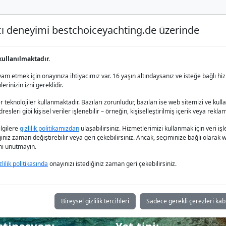
nıcı deneyimi bestchoiceyachting.de üzerinde
Lüks Yat Charter
Yat Kiralama
Yat 
kullanılmaktadır.
m etmek için onayınıza ihtiyacımız var. 16 yaşın altındaysanız ve isteğe bağlı hiz
rinizin izni gereklidir.
 teknolojiler kullanmaktadır. Bazıları zorunludur, bazıları ise web sitemizi ve kull
esleri gibi kişisel veriler işlenebilir – örneğin, kişiselleştirilmiş içerik veya reklam
atili - İspanya’d
bilgilere
gizlilik politikamızdan
ulaşabilirsiniz. Hizmetlerimizi kullanmak için veri
iğiniz zaman değiştirebilir veya geri çekebilirsiniz. Ancak, seçiminize bağlı olarak we
ğini unutmayın.
zlilik politikasında
onayınızı istediğiniz zaman geri çekebilirsiniz.
Bireysel gizlilik tercihleri
Sadece gerekli çerezleri kab
stinasyon:
Yat tipi: