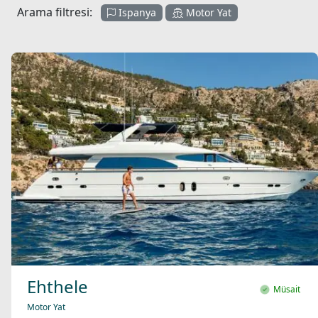
Arama filtresi:
Ispanya
Motor Yat
Ehthele
Müsait
Motor Yat