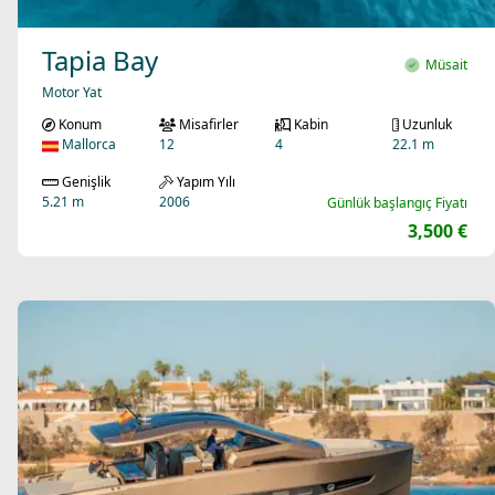
Tapia Bay
Müsait
Motor Yat
Konum
Misafirler
Kabin
Uzunluk
Mallorca
12
4
22.1 m
Genişlik
Yapım Yılı
5.21 m
2006
Günlük başlangıç Fiyatı
3,500 €