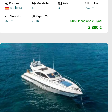
Konum
Misafirler
Kabin
Uzunluk
Mallorca
6
3
20.2 m
Genişlik
Yapım Yılı
5.1 m
2016
Günlük başlangıç Fiyatı
3,800 €