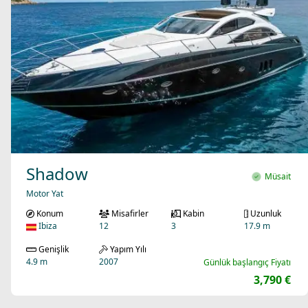
Shadow
Müsait
Motor Yat
Konum
Misafirler
Kabin
Uzunluk
Ibiza
12
3
17.9 m
Genişlik
Yapım Yılı
4.9 m
2007
Günlük başlangıç Fiyatı
3,790 €