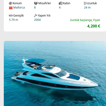
Konum
Misafirler
Kabin
Uzunluk
Mallorca
8
4
24 m
Genişlik
Yapım Yılı
5.79 m
2004
Günlük başlangıç Fiyatı
4,200 €