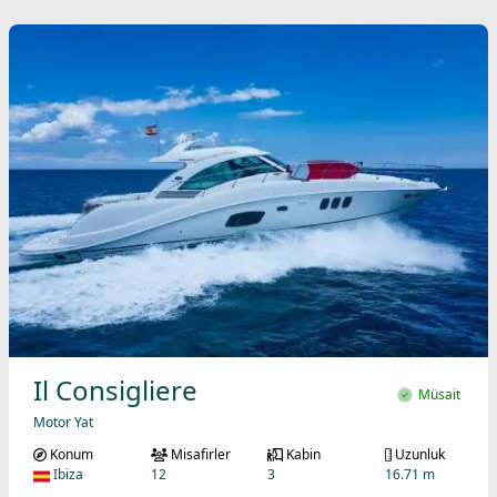
Il Consigliere
Müsait
Motor Yat
Konum
Misafirler
Kabin
Uzunluk
Ibiza
12
3
16.71 m