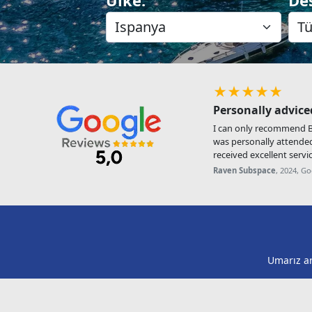
★★★★★
Personally advice
I can only recommend Be
was personally attende
received excellent servic
Raven Subspace
, 2024, G
Umarız ar