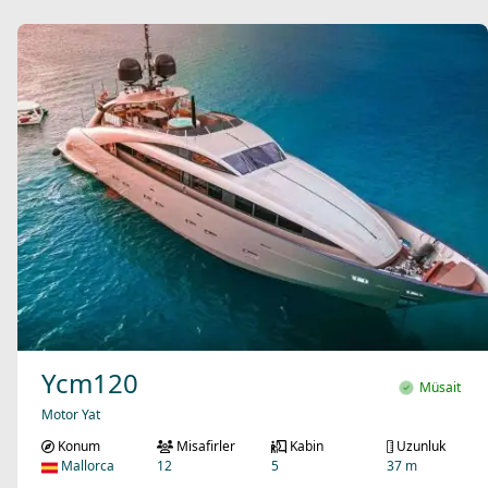
Ycm120
Müsait
Motor Yat
Konum
Misafirler
Kabin
Uzunluk
Mallorca
12
5
37 m