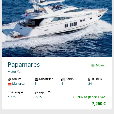
Papamares
Müsait
Motor Yat
Konum
Misafirler
Kabin
Uzunluk
Mallorca
8
4
24 m
Genişlik
Yapım Yılı
5.7 m
2015
Günlük başlangıç Fiyatı
7,260 €