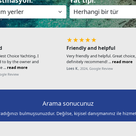
★★★★★
d
Friendly and helpful
st Choice Yachting. I
Very friendly and helpful. Great choice
d to by the owner and
definitely recommend! ...
read more
e ...
read more
Loes K.
, 2024, Google Review
oogle Review
Arama sonucunuz
adığınızı bulmuşsunuzdur. Değilse, kişisel danışmanınız ile hizmet