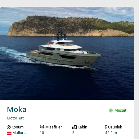
Moka
Müsait
Motor Yat
Konum
Misafirler
Kabin
Uzunluk
Mallorca
10
5
42.2 m