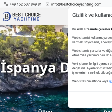
+49 152 537 849 81
info@bestchoiceyachting.com
Gizlilik ve kulla
Bu web sitesinde çerezler 
Web sitemizi kullanmaya deva
vermek istiyorsanız, ebeveynle
Web sitemiz çerezler ve diğer
etmemize yardımcı olur. IP adr
İspanya Deniz T
Veri işleme ile ilgili ayrıntılı 
değilsiniz. Ayarlarınızı isted
işlevlerinin sınırlı olabilece
Web sitesinin altında veya
gi
Ülke:
De