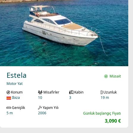
Estela
Müsait
Motor Yat
Konum
Misafirler
Kabin
Uzunluk
Ibiza
10
3
19 m
Genişlik
Yapım Yılı
5 m
2006
Günlük başlangıç Fiyatı
3,090 €