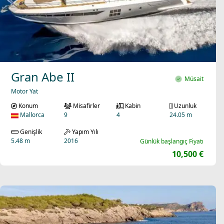
Gran Abe II
Müsait
Motor Yat
Konum
Misafirler
Kabin
Uzunluk
Mallorca
9
4
24.05 m
Genişlik
Yapım Yılı
5.48 m
2016
Günlük başlangıç Fiyatı
10,500 €