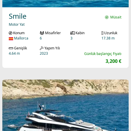
Smile
Müsait
Motor Yat
Konum
Misafirler
Kabin
Uzunluk
Mallorca
6
3
17.38 m
Genişlik
Yapım Yılı
4.64 m
2023
Günlük başlangıç Fiyatı
3,200 €