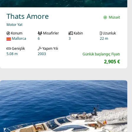
Thats Amore
Müsait
Motor Yat
Konum
Misafirler
Kabin
Uzunluk
Mallorca
6
3
22 m
Genişlik
Yapım Yılı
5.08 m
2003
Günlük başlangıç Fiyatı
2,905 €