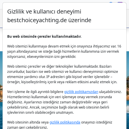
Gizlilik ve kullanıcı deneyimi
bestchoiceyachting.de üzerinde
Bu web sitesinde çerezler kullanılmaktadır.
Tesoro T50 Goldfinger – Mallorca Çıkışlı 15m Günlük
Web sitemizi kullanmaya devam etmek için onayınıza ihtiyacımız var. 16
yaşın altındaysanız ve isteğe bağlı hizmetlerin kullanımına izin vermek
istiyorsanız, ebeveynlerinizin izni gereklidir.
Web sitemiz çerezler ve diğer teknolojiler kullanmaktadır. Bazıları
zorunludur, bazıları ise web sitemizi ve kullanıcı deneyiminizi optimize
etmemize yardımcı olur. IP adresleri gibi kişisel veriler işlenebilir –
örneğin, kişiselleştirilmiş içerik veya reklam etkisini analiz etmek için.
Veri işleme ile ilgili ayrıntılı bilgilere
gizlilik politikamızdan
ulaşabilirsiniz.
Previous
Next
Hizmetlerimizi kullanmak için veri işlemeye onay vermek zorunda
değilsiniz. Ayarlarınızı istediğiniz zaman değiştirebilir veya geri
çekebilirsiniz. Ancak, seçiminize bağlı olarak web sitesinin belirli
işlevlerinin sınırlı olabileceğini unutmayın.
Web sitesinin altında veya
gizlilik politikasında
onayınızı istediğiniz
zaman geri çekebilirsiniz.