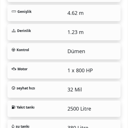
Genişlik
4.62 m
Derinlik
1.23 m
Kontrol
Dümen
Motor
1 x 800 HP
seyhat hızı
32 Mil
Yakıt tankı
2500 Litre
su tankı
380 Litre