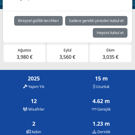
Müsaitlik durumuna göre günlük fiyatlar
Bireysel gizlilik tercihleri
Sadece gerekli çerezleri kabul et
Mayıs
Haziran
Temmuz
Hepsini kabul et
3,035 €
3,560 €
3,980 €
Ağustos
Eylül
Ekim
3,980 €
3,560 €
3,035 €
2025
15 m
Yapım Yılı
Uzunluk
12
4.62 m
Misafirler
Genişlik
2
1.23 m
Kabin
Derinlik