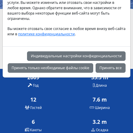
услуги. Вы можете изменить или отозвать свои настройки в
любое время. Однако обратите внимание, что в зависимости от
вашего выбора некоторые функции веб-сайта могут быть
Наличие и актуальные цены по договоренности
ограничены.
Вы можете отозвать свое согласие в любое время внизу веб-сайта
Май
Июнь
Июль
или в
политике конфиденциальности
.
7,500 €
7,500 €
7,500 €
Август
Сентябрь
Октябрь
7,500 €
7,500 €
7,500 €
Индивидуальные настройки конфиденциальности
Принять только необходимые файлы cookie
Принять все
2009
35.5 m
Год
Длина
12
7.6 m
Гостей
Ширина
6
3.2 m
Каюты
Осадка