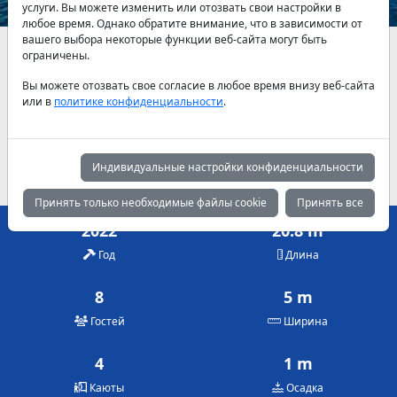
услуги. Вы можете изменить или отозвать свои настройки в
любое время. Однако обратите внимание, что в зависимости от
вашего выбора некоторые функции веб-сайта могут быть
Наличие и актуальные цены по договоренности
ограничены.
Вы можете отозвать свое согласие в любое время внизу веб-сайта
Май
Июнь
Июль
или в
политике конфиденциальности
.
4,420 €
5,285 €
5,285 €
Август
Сентябрь
Октябрь
5,285 €
4,420 €
3,820 €
Индивидуальные настройки конфиденциальности
Принять только необходимые файлы cookie
Принять все
2022
20.8 m
Год
Длина
8
5 m
Гостей
Ширина
4
1 m
Каюты
Осадка