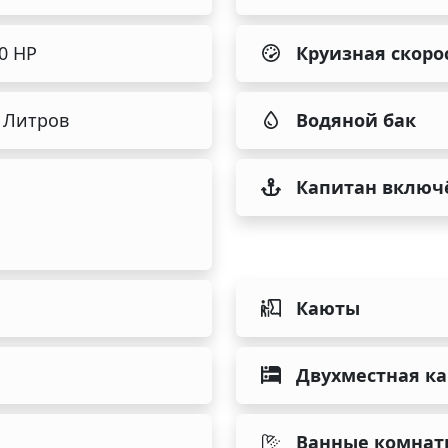
80 HP
Круизная скоро
 Литров
Водяной бак
Капитан включ
Каюты
Двухместная к
Ванные комнат