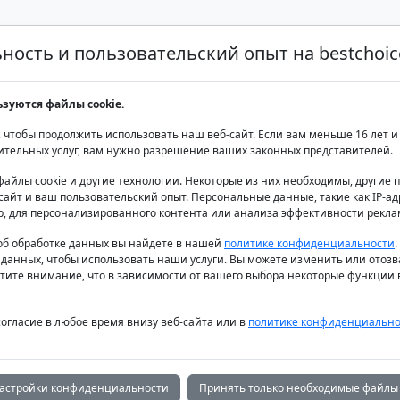
ость и пользовательский опыт на bestchoice
Аренда яхт класса люкс
Аренда яхт
Продаж
ьзуются файлы cookie.
ером В Италии
 чтобы продолжить использовать наш веб-сайт. Если вам меньше 16 лет и 
ительных услуг, вам нужно разрешение ваших законных представителей.
файлы cookie и другие технологии. Некоторые из них необходимы, другие
айт и ваш пользовательский опыт. Персональные данные, такие как IP-адр
р, для персонализированного контента или анализа эффективности рекла
б обработке данных вы найдете в нашей
политике конфиденциальности
 данных, чтобы использовать наши услуги. Вы можете изменить или отозв
тите внимание, что в зависимости от вашего выбора некоторые функции в
согласие в любое время внизу веб-сайта или в
политике конфиденциально
астройки конфиденциальности
Принять только необходимые файлы 