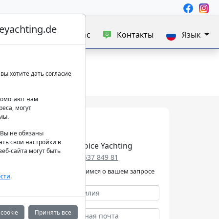
yachting.de
а яхт
Блог
О нас
Контакты
Язык
вы хотите дать согласие
 помогают нам
еса, могут
мы.
. Вы не обязаны
ать свои настройки в
Best Choice Yachting
еб-сайта могут быть
+49 152 537 849 81
Мы позаботимся о вашем запросе
сти
.
cookie
Принять все