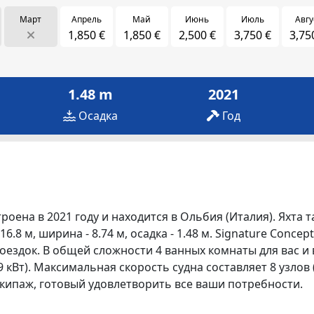
Март
Апрель
Май
Июнь
Июль
Авгу
1,850 €
1,850 €
2,500 €
3,750 €
3,75
1.48 m
2021
Осадка
Год
роена в 2021 году и находится в Ольбия (Италия). Яхта т
.8 м, ширина - 8.74 м, осадка - 1.48 м. Signature Concep
ездок. В общей сложности 4 ванных комнаты для вас и в
9 кВт). Максимальная скорость судна составляет 8 узлов 
кипаж, готовый удовлетворить все ваши потребности.