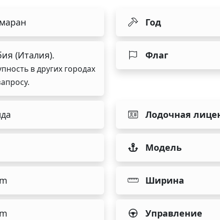
амаран
Год
ия (Италия).
Флаг
упность в других городах
запросу.
нда
Лодочная лице
Модель
 m
Ширина
 m
Управление