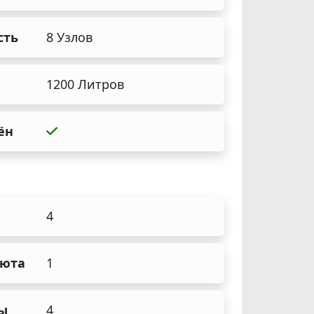
сть
8 Узлов
1200 Литров
ён
4
аюта
1
ы
4