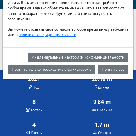
услуги. Вы можете изменить или отозвать свои настройки в
любое время. Однако обратите внимание, что в зависимости от
вашего выбора некоторые функции веб-сайта могут быть
Наличие и актуальные цены по договоренности
ограничены.
Вы можете отозвать свое согласие в любое время внизу веб-сайта
Май
Июнь
Июль
или в
политике конфиденциальности
.
5,725 €
6,075 €
6,075 €
Август
Сентябрь
Октябрь
6,075 €
6,075 €
5,725 €
Индивидуальные настройки конфиденциальности
Принять только необходимые файлы cookie
Принять все
2021
20.46 m
Год
Длина
8
9.84 m
Гостей
Ширина
4
1.7 m
Каюты
Осадка