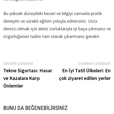
Bu yüksek düzeydeki beceri ve bilgiyi zamanla pratik
deneyim ve sürekli eğitim yoluyla edinirsiniz. Usta
denizci olmak için deniz zorluklarıyla iyi başa çıkmanız ve
özgürlüğünün tadını tam olarak çıkarmanız gerekir.
Yazı
Önceki
S
ÖNCEKI GÖNDERI
SONRAKI GÖNDERI
gönderi:
g
Tekne Sigortası: Hasar
En İyi Tatil Ülkeleri: En
gezinmesi
ve Kazalara Karşı
çok ziyaret edilen yerler
Önlemler
BUNU DA BEĞENEBILIRSINIZ