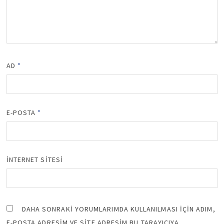
AD
*
E-POSTA
*
İNTERNET SITESI
DAHA SONRAKI YORUMLARIMDA KULLANILMASI IÇIN ADIM,
E-POSTA ADRESIM VE SITE ADRESIM BU TARAYICIYA