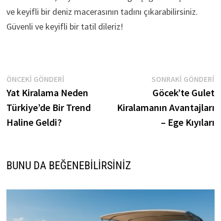
ve keyifli bir deniz macerasının tadını çıkarabilirsiniz.
Güvenli ve keyifli bir tatil dileriz!
Yazı
Önceki
S
ÖNCEKI GÖNDERI
SONRAKI GÖNDERI
gönderi:
g
Yat Kiralama Neden
Göcek’te Gulet
gezinmesi
Türkiye’de Bir Trend
Kiralamanın Avantajları
Haline Geldi?
– Ege Kıyıları
BUNU DA BEĞENEBILIRSINIZ