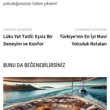
yolculuğunuzun tadını çıkarın!
Yazı
Önceki
S
ÖNCEKI GÖNDERI
SONRAKI GÖNDERI
gönderi:
g
Lüks Yat Tatili: Eşsiz Bir
Türkiye’nin En İyi Mavi
gezinmesi
Deneyim ve Konfor
Yolculuk Rotaları
BUNU DA BEĞENEBILIRSINIZ