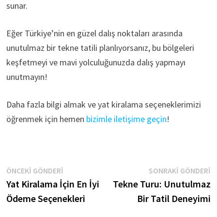
sunar.
Eğer Türkiye’nin en güzel dalış noktaları arasında
unutulmaz bir tekne tatili planlıyorsanız, bu bölgeleri
keşfetmeyi ve mavi yolculuğunuzda dalış yapmayı
unutmayın!
Daha fazla bilgi almak ve yat kiralama seçeneklerimizi
öğrenmek için hemen
bizimle iletişime geçin
!
Yazı
Önceki
S
ÖNCEKI GÖNDERI
SONRAKI GÖNDERI
gönderi:
g
Yat Kiralama İçin En İyi
Tekne Turu: Unutulmaz
gezinmesi
Ödeme Seçenekleri
Bir Tatil Deneyimi