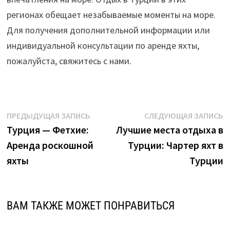
регионах обещает незабываемые моменты на море.
Для получения дополнительной информации или
индивидуальной консультации по аренде яхты,
пожалуйста, свяжитесь с нами.
Навигация
Предыдущая
С
ПРЕДЫДУЩАЯ ЗАПИСЬ
СЛЕДУЮЩАЯ ЗАПИСЬ
запись:
з
Турция — Фетхие:
Лучшие места отдыха в
по
Аренда роскошной
Турции: Чартер яхт в
записям
яхты
Турции
ВАМ ТАКЖЕ МОЖЕТ ПОНРАВИТЬСЯ