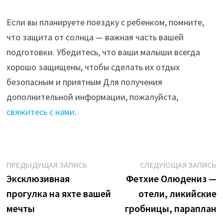
Если вы планируете поездку с ребенком, помните,
что защита от солнца — важная часть вашей
подготовки. Убедитесь, что ваши малыши всегда
хорошо защищены, чтобы сделать их отдых
безопасным и приятным Для получения
дополнительной информации, пожалуйста,
свяжитесь с нами
.
Навигация
Предыдущая
С
ПРЕДЫДУЩАЯ ЗАПИСЬ
СЛЕДУЮЩАЯ ЗАПИСЬ
запись:
з
Эксклюзивная
Фетхие Олюдениз —
по
прогулка на яхте вашей
отели, ликийские
записям
мечты
гробницы, параплан