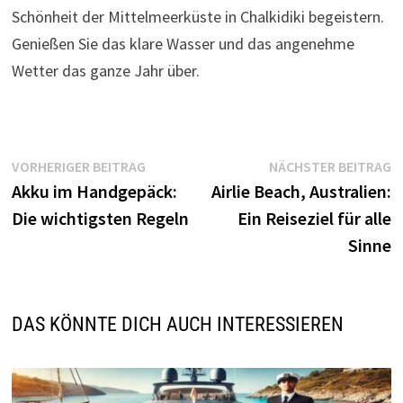
Schönheit der Mittelmeerküste in Chalkidiki begeistern.
Genießen Sie das klare Wasser und das angenehme
Wetter das ganze Jahr über.
Beitragsnavigation
Vorheriger
N
VORHERIGER BEITRAG
NÄCHSTER BEITRAG
Beitrag:
B
Akku im Handgepäck:
Airlie Beach, Australien:
Die wichtigsten Regeln
Ein Reiseziel für alle
Sinne
DAS KÖNNTE DICH AUCH INTERESSIEREN