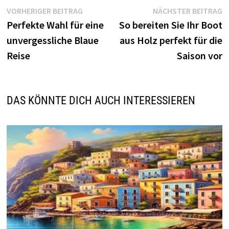
Beitragsnavigation
Vorheriger
N
VORHERIGER BEITRAG
NÄCHSTER BEITRAG
Beitrag:
B
Perfekte Wahl für eine
So bereiten Sie Ihr Boot
unvergessliche Blaue
aus Holz perfekt für die
Reise
Saison vor
DAS KÖNNTE DICH AUCH INTERESSIEREN