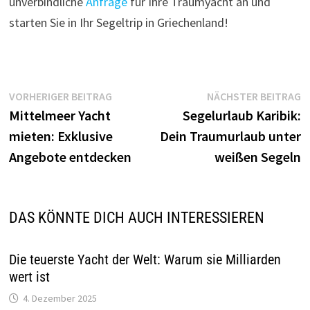
unverbindliche
Anfrage
für Ihre Traumyacht an und
starten Sie in Ihr Segeltrip in Griechenland!
Beitragsnavigation
Vorheriger
N
VORHERIGER BEITRAG
NÄCHSTER BEITRAG
Beitrag:
B
Mittelmeer Yacht
Segelurlaub Karibik:
mieten: Exklusive
Dein Traumurlaub unter
Angebote entdecken
weißen Segeln
DAS KÖNNTE DICH AUCH INTERESSIEREN
Die teuerste Yacht der Welt: Warum sie Milliarden
wert ist
4. Dezember 2025