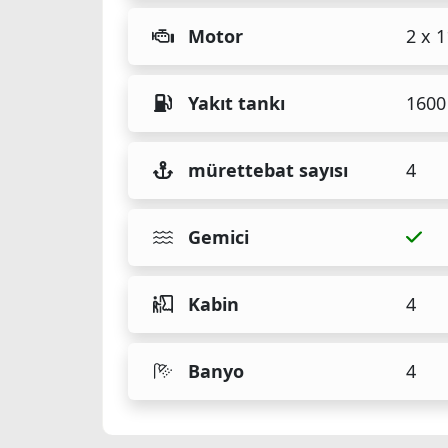
Motor
2 x 
Yakıt tankı
1600 
mürettebat sayısı
4
Gemici
Kabin
4
Banyo
4