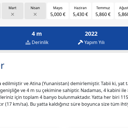
Mart
Nisan
Mayıs
Haziran
Temmuz
Ağus
5,000 €
5,430 €
5,860 €
5,86
4 m
2022
Derinlik
Yapım Yılı
r
a edilmiştir ve Atina (Yunanistan) demirlemiştir. Tabii ki, yat 
 genişliğe ve 4 m su çekimine sahiptir. Nadamas, 4 kabini ile 8
irleriniz için toplam 4 banyo bulunmaktadır. Yatta her biri 
r (17 km/sa). Bu yatta kaldığınız süre boyunca size tüm ihti