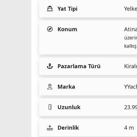
Yat Tipi
Yelke
Konum
Atin
üzeri
kalkış
Pazarlama Türü
Kiral
Marka
YYac
Uzunluk
23.9
Derinlik
4 m