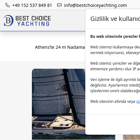
+49 152 537 849 81
info@bestchoiceyachting.com
Gizlilik ve kulla
Bu web sitesinde çerezler 
Athens’te 24 m Nadamas yelkenlisini mürettebatlı 
Web sitemizi kullanmaya deva
vermek istiyorsanız, ebeveynle
Web sitemiz çerezler ve diğer
etmemize yardımcı olur. IP adr
Veri işleme ile ilgili ayrıntılı 
değilsiniz. Ayarlarınızı isted
işlevlerinin sınırlı olabilece
Web sitesinin altında veya
gi