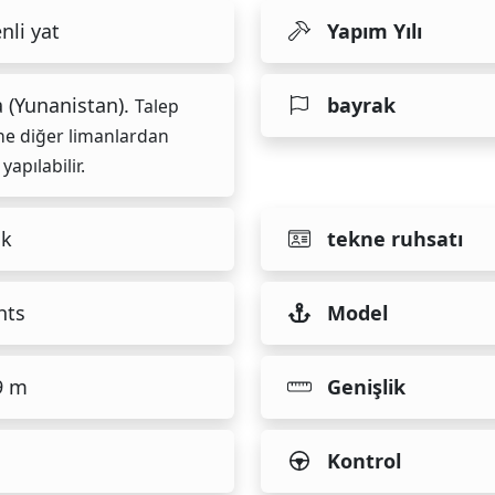
nli yat
Yapım Yılı
a (Yunanistan).
bayrak
Talep
ne diğer limanlardan
 yapılabilir.
ık
tekne ruhsatı
hts
Model
9 m
Genişlik
Kontrol