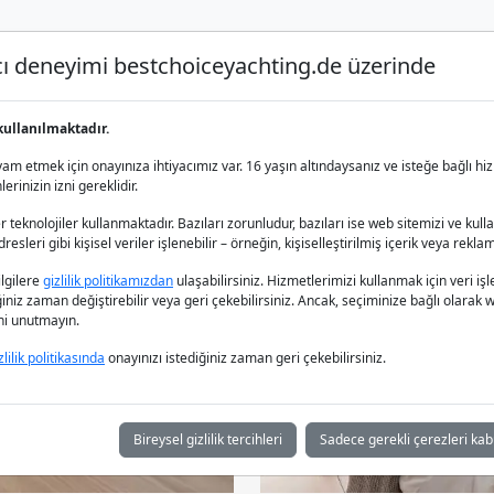
nıcı deneyimi bestchoiceyachting.de üzerinde
Lüks Yat Charter
Yat Kiralama
Yat 
kullanılmaktadır.
kiralayın
m etmek için onayınıza ihtiyacımız var. 16 yaşın altındaysanız ve isteğe bağlı hiz
rinizin izni gereklidir.
 teknolojiler kullanmaktadır. Bazıları zorunludur, bazıları ise web sitemizi ve kull
esleri gibi kişisel veriler işlenebilir – örneğin, kişiselleştirilmiş içerik veya reklam
bilgilere
gizlilik politikamızdan
ulaşabilirsiniz. Hizmetlerimizi kullanmak için veri
iğiniz zaman değiştirebilir veya geri çekebilirsiniz. Ancak, seçiminize bağlı olarak we
ğini unutmayın.
zlilik politikasında
onayınızı istediğiniz zaman geri çekebilirsiniz.
Bireysel gizlilik tercihleri
Sadece gerekli çerezleri kab