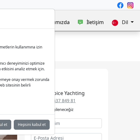
satışı
Blog
Hakkımızda
İletişim
Dil
metlerin kullanımına izin
anıcı deneyiminizi optimize
 etkisini analiz etmek için.
 işlemeye onay vermek zorunda
b sitesinin belirli
Best Choice Yachting
+49 152 537 849 81
Talebinizle ilgileneceğiz
ul et
Hepsini kabul et