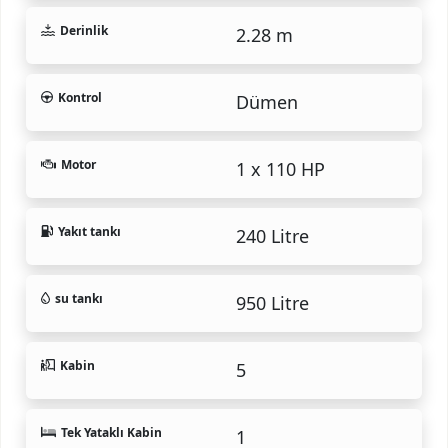
Derinlik
2.28 m
Kontrol
Dümen
Motor
1 x 110 HP
Yakıt tankı
240 Litre
su tankı
950 Litre
Kabin
5
Tek Yataklı Kabin
1