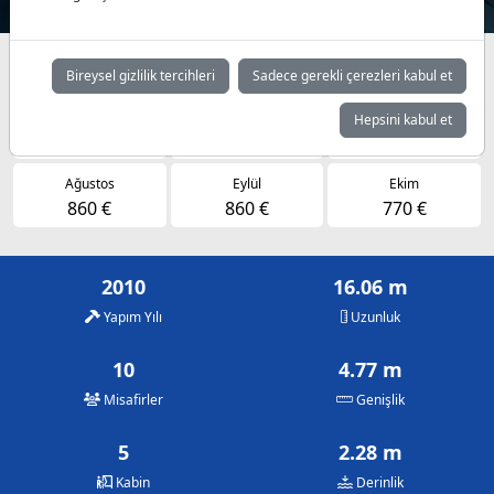
Müsaitlik durumuna göre günlük fiyatlar
Bireysel gizlilik tercihleri
Sadece gerekli çerezleri kabul et
Mayıs
Haziran
Temmuz
Hepsini kabul et
770 €
860 €
860 €
Ağustos
Eylül
Ekim
860 €
860 €
770 €
2010
16.06 m
Yapım Yılı
Uzunluk
10
4.77 m
Misafirler
Genişlik
5
2.28 m
Kabin
Derinlik