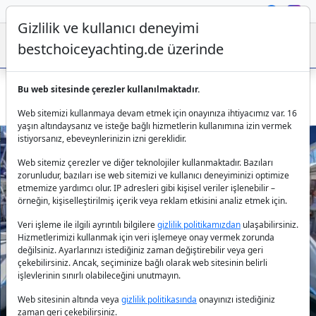
Gizlilik ve kullanıcı deneyimi
bestchoiceyachting.de üzerinde
Bu web sitesinde çerezler kullanılmaktadır.
Jeanneau 53 Instant Zero: Marmaris'te Kaptansız Seyir
Web sitemizi kullanmaya devam etmek için onayınıza ihtiyacımız var. 16
yaşın altındaysanız ve isteğe bağlı hizmetlerin kullanımına izin vermek
istiyorsanız, ebeveynlerinizin izni gereklidir.
Web sitemiz çerezler ve diğer teknolojiler kullanmaktadır. Bazıları
zorunludur, bazıları ise web sitemizi ve kullanıcı deneyiminizi optimize
etmemize yardımcı olur. IP adresleri gibi kişisel veriler işlenebilir –
örneğin, kişiselleştirilmiş içerik veya reklam etkisini analiz etmek için.
Veri işleme ile ilgili ayrıntılı bilgilere
gizlilik politikamızdan
ulaşabilirsiniz.
Previous
Next
Hizmetlerimizi kullanmak için veri işlemeye onay vermek zorunda
değilsiniz. Ayarlarınızı istediğiniz zaman değiştirebilir veya geri
çekebilirsiniz. Ancak, seçiminize bağlı olarak web sitesinin belirli
işlevlerinin sınırlı olabileceğini unutmayın.
Web sitesinin altında veya
gizlilik politikasında
onayınızı istediğiniz
zaman geri çekebilirsiniz.