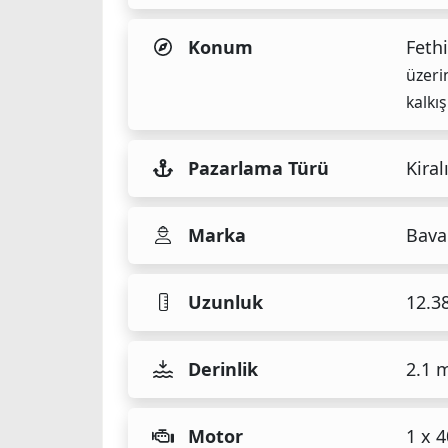
Konum
Fethi
üzeri
kalkış
Pazarlama Türü
Kiral
Marka
Bava
Uzunluk
12.3
Derinlik
2.1 
Motor
1 x 