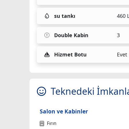
su tankı
460 L
Double Kabin
3
Hizmet Botu
Evet
Teknedeki İmkanl
Salon ve Kabinler
Fırın