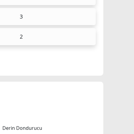
3
2
Derin Dondurucu