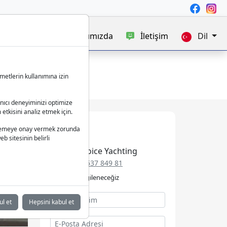
satışı
Blog
Hakkımızda
İletişim
Dil
metlerin kullanımına izin
anıcı deneyiminizi optimize
 etkisini analiz etmek için.
 işlemeye onay vermek zorunda
b sitesinin belirli
Best Choice Yachting
+49 152 537 849 81
Talebinizle ilgileneceğiz
ul et
Hepsini kabul et