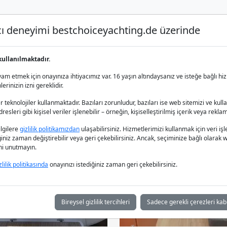
nıcı deneyimi bestchoiceyachting.de üzerinde
Lüks Yat Charter
Yat Kiralama
Yat 
kullanılmaktadır.
ye
m etmek için onayınıza ihtiyacımız var. 16 yaşın altındaysanız ve isteğe bağlı hiz
rinizin izni gereklidir.
 teknolojiler kullanmaktadır. Bazıları zorunludur, bazıları ise web sitemizi ve kull
esleri gibi kişisel veriler işlenebilir – örneğin, kişiselleştirilmiş içerik veya reklam
bilgilere
gizlilik politikamızdan
ulaşabilirsiniz. Hizmetlerimizi kullanmak için veri
iğiniz zaman değiştirebilir veya geri çekebilirsiniz. Ancak, seçiminize bağlı olarak we
ğini unutmayın.
zlilik politikasında
onayınızı istediğiniz zaman geri çekebilirsiniz.
Bireysel gizlilik tercihleri
Sadece gerekli çerezleri kab