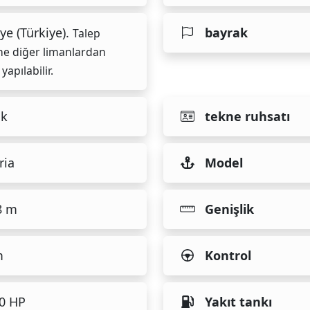
ye (Türkiye).
bayrak
Talep
ne diğer limanlardan
 yapılabilir.
ık
tekne ruhsatı
ria
Model
8 m
Genişlik
m
Kontrol
40 HP
Yakıt tankı