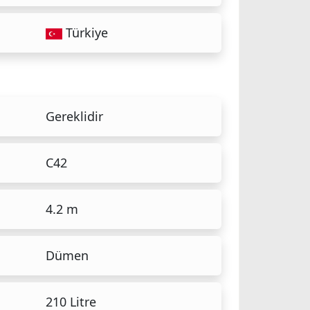
Türkiye
Gereklidir
C42
4.2 m
Dümen
210 Litre