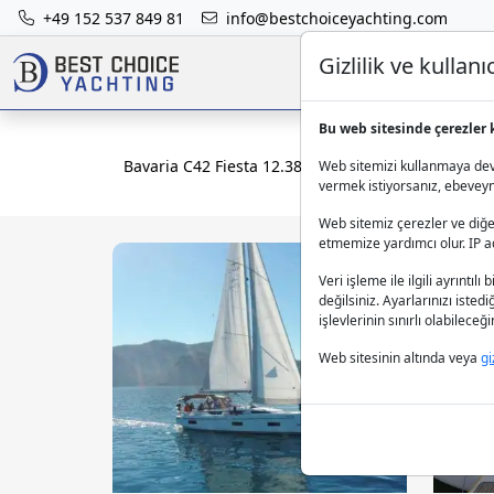
+49 152 537 849 81
info@bestchoiceyachting.com
Gizlilik ve kulla
Bu web sitesinde çerezler 
Bavaria C42 Fiesta 12.38m 3 Kabin Kiralama Fethi
Web sitemizi kullanmaya deva
vermek istiyorsanız, ebeveynle
Web sitemiz çerezler ve diğer
etmemize yardımcı olur. IP adr
Veri işleme ile ilgili ayrıntılı 
değilsiniz. Ayarlarınızı isted
işlevlerinin sınırlı olabilece
Web sitesinin altında veya
gi