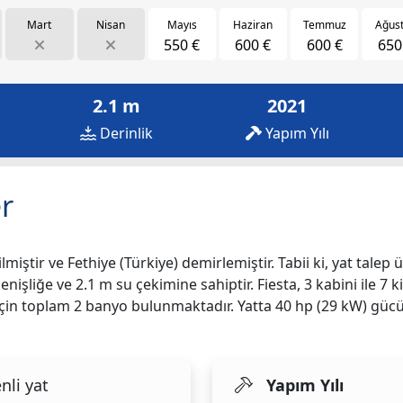
Mart
Nisan
Mayıs
Haziran
Temmuz
Ağus
550 €
600 €
600 €
650
2.1 m
2021
Derinlik
Yapım Yılı
r
lmiştir ve Fethiye (Türkiye) demirlemiştir. Tabii ki, yat talep 
enişliğe ve 2.1 m su çekimine sahiptir. Fiesta, 3 kabini ile 7 
iz için toplam 2 banyo bulunmaktadır. Yatta 40 hp (29 kW) g
nli yat
Yapım Yılı