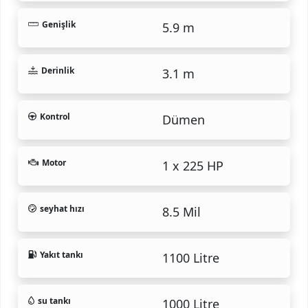
Genişlik
5.9 m
Derinlik
3.1 m
Kontrol
Dümen
Motor
1 x 225 HP
seyhat hızı
8.5 Mil
Yakıt tankı
1100 Litre
su tankı
1000 Litre