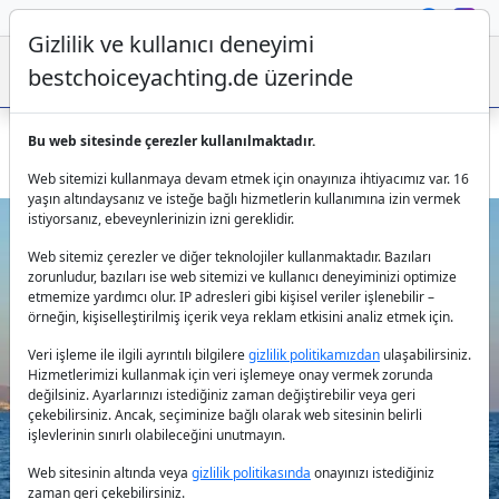
Gizlilik ve kullanıcı deneyimi
bestchoiceyachting.de üzerinde
Bu web sitesinde çerezler kullanılmaktadır.
Atina çıkışlı Hanse 675 Alizee yelkenlisini kiralayın
Web sitemizi kullanmaya devam etmek için onayınıza ihtiyacımız var. 16
yaşın altındaysanız ve isteğe bağlı hizmetlerin kullanımına izin vermek
istiyorsanız, ebeveynlerinizin izni gereklidir.
Web sitemiz çerezler ve diğer teknolojiler kullanmaktadır. Bazıları
zorunludur, bazıları ise web sitemizi ve kullanıcı deneyiminizi optimize
etmemize yardımcı olur. IP adresleri gibi kişisel veriler işlenebilir –
örneğin, kişiselleştirilmiş içerik veya reklam etkisini analiz etmek için.
Veri işleme ile ilgili ayrıntılı bilgilere
gizlilik politikamızdan
ulaşabilirsiniz.
Previous
Next
Hizmetlerimizi kullanmak için veri işlemeye onay vermek zorunda
değilsiniz. Ayarlarınızı istediğiniz zaman değiştirebilir veya geri
çekebilirsiniz. Ancak, seçiminize bağlı olarak web sitesinin belirli
işlevlerinin sınırlı olabileceğini unutmayın.
Web sitesinin altında veya
gizlilik politikasında
onayınızı istediğiniz
zaman geri çekebilirsiniz.