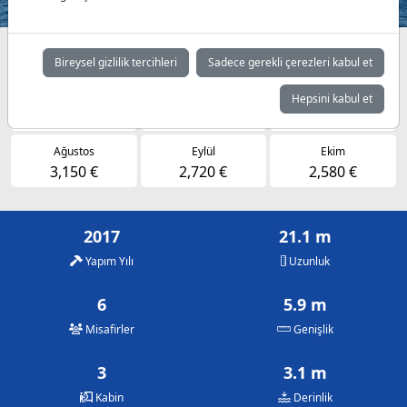
Müsaitlik durumuna göre günlük fiyatlar
Bireysel gizlilik tercihleri
Sadece gerekli çerezleri kabul et
Mayıs
Haziran
Temmuz
Hepsini kabul et
2,580 €
2,720 €
3,150 €
Ağustos
Eylül
Ekim
3,150 €
2,720 €
2,580 €
2017
21.1 m
Yapım Yılı
Uzunluk
6
5.9 m
Misafirler
Genişlik
3
3.1 m
Kabin
Derinlik