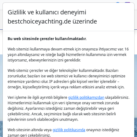
Gizlilik ve kullanıcı deneyimi
bestchoiceyachting.de üzerinde
Bu web sitesinde çerezler kullanılmaktadır.
Atina Çıkışlı Tekne Kiralama - Spirit L Yelkenli Tekne
Web sitemizi kullanmaya devam etmek için onayınıza ihtiyacımız var. 16
yaşın altındaysanız ve isteğe bağlı hizmetlerin kullanımına izin vermek
istiyorsanız, ebeveynlerinizin izni gereklidir.
Web sitemiz çerezler ve diğer teknolojiler kullanmaktadır. Bazıları
zorunludur, bazıları ise web sitemizi ve kullanıcı deneyiminizi optimize
etmemize yardımcı olur. IP adresleri gibi kişisel veriler işlenebilir –
örneğin, kişiselleştirilmiş içerik veya reklam etkisini analiz etmek için.
Veri işleme ile ilgili ayrıntılı bilgilere
gizlilik politikamızdan
ulaşabilirsiniz.
Previous
Next
Hizmetlerimizi kullanmak için veri işlemeye onay vermek zorunda
değilsiniz. Ayarlarınızı istediğiniz zaman değiştirebilir veya geri
çekebilirsiniz. Ancak, seçiminize bağlı olarak web sitesinin belirli
işlevlerinin sınırlı olabileceğini unutmayın.
Web sitesinin altında veya
gizlilik politikasında
onayınızı istediğiniz
zaman geri çekebilirsiniz.