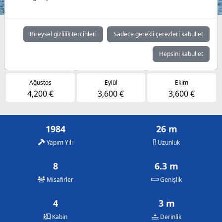
Müsaitlik durumuna göre günlük fiyatlar
Bireysel gizlilik tercihleri
Sadece gerekli çerezleri kabul et
Mayıs
Haziran
Temmuz
Hepsini kabul et
3,600 €
3,600 €
4,200 €
Ağustos
Eylül
Ekim
4,200 €
3,600 €
3,600 €
1984
26 m
Yapım Yılı
Uzunluk
8
6.3 m
Misafirler
Genişlik
4
3 m
Kabin
Derinlik