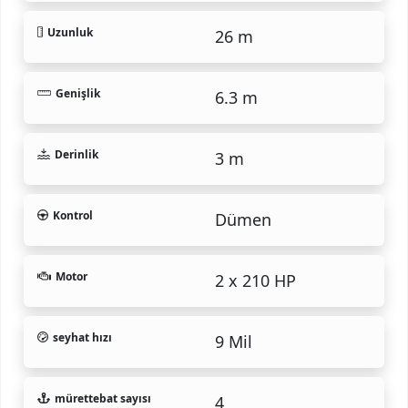
Uzunluk
26 m
Genişlik
6.3 m
Derinlik
3 m
Kontrol
Dümen
Motor
2 x 210 HP
seyhat hızı
9 Mil
mürettebat sayısı
4