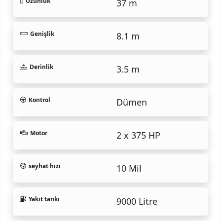
Uzunluk
37 m
Genişlik
8.1 m
Derinlik
3.5 m
Kontrol
Dümen
Motor
2 x 375 HP
seyhat hızı
10 Mil
Yakıt tankı
9000 Litre