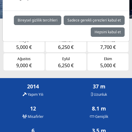
Bireysel gizlilik tercihleri
Sadece gerekli çerezleri kabul et
Müsaitlik durumuna göre günlük fiyatlar
Hepsini kabul et
Mayıs
Haziran
Temmuz
5,000 €
6,250 €
7,700 €
Ağustos
Eylül
Ekim
9,000 €
6,250 €
5,000 €
2014
37 m
Yapım Yılı
Uzunluk
12
8.1 m
Misafirler
Genişlik
6
3.5 m