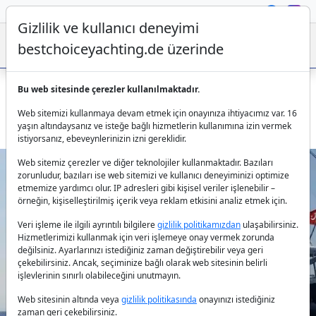
Gizlilik ve kullanıcı deneyimi
bestchoiceyachting.de üzerinde
Bu web sitesinde çerezler kullanılmaktadır.
Luxs Yelkenli Yat Canaria - 37m 6 Kabin Marmaris de
Web sitemizi kullanmaya devam etmek için onayınıza ihtiyacımız var. 16
Kiralama
yaşın altındaysanız ve isteğe bağlı hizmetlerin kullanımına izin vermek
istiyorsanız, ebeveynlerinizin izni gereklidir.
Web sitemiz çerezler ve diğer teknolojiler kullanmaktadır. Bazıları
zorunludur, bazıları ise web sitemizi ve kullanıcı deneyiminizi optimize
etmemize yardımcı olur. IP adresleri gibi kişisel veriler işlenebilir –
örneğin, kişiselleştirilmiş içerik veya reklam etkisini analiz etmek için.
Veri işleme ile ilgili ayrıntılı bilgilere
gizlilik politikamızdan
ulaşabilirsiniz.
Hizmetlerimizi kullanmak için veri işlemeye onay vermek zorunda
değilsiniz. Ayarlarınızı istediğiniz zaman değiştirebilir veya geri
Previous
Next
çekebilirsiniz. Ancak, seçiminize bağlı olarak web sitesinin belirli
işlevlerinin sınırlı olabileceğini unutmayın.
Web sitesinin altında veya
gizlilik politikasında
onayınızı istediğiniz
zaman geri çekebilirsiniz.