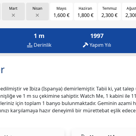
Mart
Nisan
Mayıs
Haziran
Temmuz
Ağus
1,600 €
1,800 €
2,300 €
2,30
1 m
1997
Derinlik
Yapım Yılı
r
dilmiştir ve Ibiza (Ispanya) demirlemiştir. Tabii ki, yat talep
enişliğe ve 1 m su çekimine sahiptir. Watch Me, 1 kabini ile 11
rleriniz için toplam 1 banyo bulunmaktadır. Geminin azami hız
ınızı karşılamaya hazır deneyimli bir mürettebat eşlik edecek