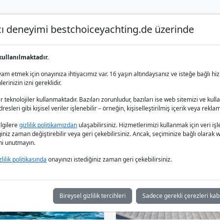
nıcı deneyimi bestchoiceyachting.de üzerinde
Lüks Yat Charter
Yat Kiralama
Yat 
kullanılmaktadır.
m etmek için onayınıza ihtiyacımız var. 16 yaşın altındaysanız ve isteğe bağlı hiz
rinizin izni gereklidir.
 teknolojiler kullanmaktadır. Bazıları zorunludur, bazıları ise web sitemizi ve kull
esleri gibi kişisel veriler işlenebilir – örneğin, kişiselleştirilmiş içerik veya reklam
bilgilere
gizlilik politikamızdan
ulaşabilirsiniz. Hizmetlerimizi kullanmak için veri
iğiniz zaman değiştirebilir veya geri çekebilirsiniz. Ancak, seçiminize bağlı olarak we
ğini unutmayın.
zlilik politikasında
onayınızı istediğiniz zaman geri çekebilirsiniz.
Bireysel gizlilik tercihleri
Sadece gerekli çerezleri kab