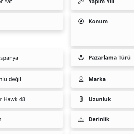
r Yat
Yapım Yılı
Konum
Pazarlama Türü
İspanya
nlu değil
Marka
r Hawk 48
Uzunluk
m
Derinlik