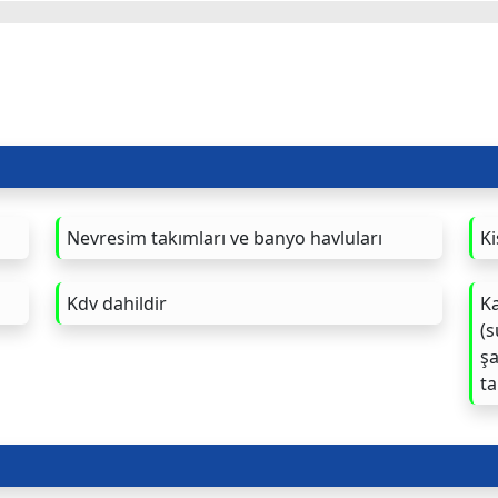
Nevresim takımları ve banyo havluları
Ki
Kdv dahildir
Ka
(s
şa
ta