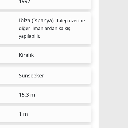
1997
Ibiza (Ispanya).
Talep üzerine
diğer limanlardan kalkış
yapılabilir.
Kiralık
Sunseeker
15.3 m
1 m