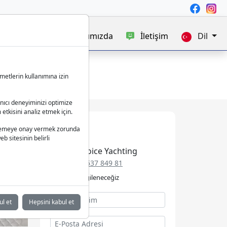
satışı
Blog
Hakkımızda
İletişim
Dil
metlerin kullanımına izin
anıcı deneyiminizi optimize
 etkisini analiz etmek için.
 işlemeye onay vermek zorunda
b sitesinin belirli
Best Choice Yachting
+49 152 537 849 81
Talebinizle ilgileneceğiz
ul et
Hepsini kabul et