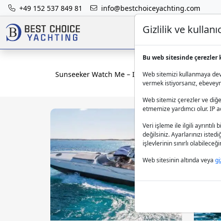
+49 152 537 849 81
info@bestchoiceyachting.com
Gizlilik ve kulla
Bu web sitesinde çerezler 
Sunseeker Watch Me – Ibiza Çıkışlı 15m Motor Yat
Web sitemizi kullanmaya deva
vermek istiyorsanız, ebeveynle
Web sitemiz çerezler ve diğer
etmemize yardımcı olur. IP adr
Veri işleme ile ilgili ayrıntılı 
değilsiniz. Ayarlarınızı isted
işlevlerinin sınırlı olabilece
Web sitesinin altında veya
gi