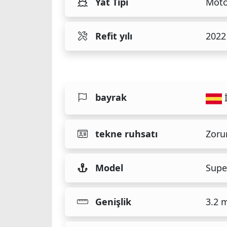
Yat Tipi
Moto
Refit yılı
2022
bayrak
tekne ruhsatı
Zoru
Model
Supe
Genişlik
3.2 