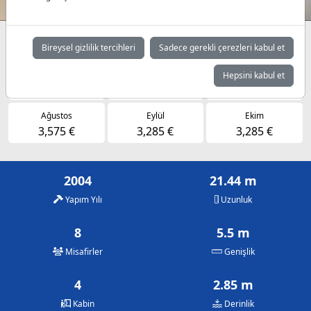
Müsaitlik durumuna göre günlük fiyatlar
Bireysel gizlilik tercihleri
Sadece gerekli çerezleri kabul et
Mayıs
Haziran
Temmuz
Hepsini kabul et
3,285 €
3,285 €
3,575 €
Ağustos
Eylül
Ekim
3,575 €
3,285 €
3,285 €
2004
21.44 m
Yapım Yılı
Uzunluk
8
5.5 m
Misafirler
Genişlik
4
2.85 m
Kabin
Derinlik