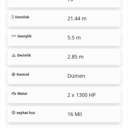
Uzunluk
21.44 m
Genişlik
5.5 m
Derinlik
2.85 m
Kontrol
Dümen
Motor
2 x 1300 HP
seyhat hızı
16 Mil