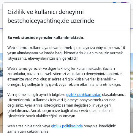
Gizlilik ve kullanıcı deneyimi
bestchoiceyachting.de üzerinde
Bu web sitesinde çerezler kullanılmaktadır.
Uniesse 70 Lüks Yat - 2023 Özel Tekne Kiralama Atina
Web sitemizi kullanmaya devam etmek için onayınıza ihtiyacımız var. 16
yaşın altındaysanız ve isteğe bağlı hizmetlerin kullanımına izin vermek
istiyorsanız, ebeveynlerinizin izni gereklidir.
Web sitemiz çerezler ve diğer teknolojiler kullanmaktadır. Bazıları
zorunludur, bazıları ise web sitemizi ve kullanıcı deneyiminizi optimize
etmemize yardımcı olur. IP adresleri gibi kişisel veriler işlenebilir –
örneğin, kişiselleştirilmiş içerik veya reklam etkisini analiz etmek için.
Veri işleme ile ilgili ayrıntılı bilgilere
gizlilik politikamızdan
ulaşabilirsiniz.
Previous
Next
Hizmetlerimizi kullanmak için veri işlemeye onay vermek zorunda
değilsiniz. Ayarlarınızı istediğiniz zaman değiştirebilir veya geri
çekebilirsiniz. Ancak, seçiminize bağlı olarak web sitesinin belirli
işlevlerinin sınırlı olabileceğini unutmayın.
Web sitesinin altında veya
gizlilik politikasında
onayınızı istediğiniz
zaman geri çekebilirsiniz.