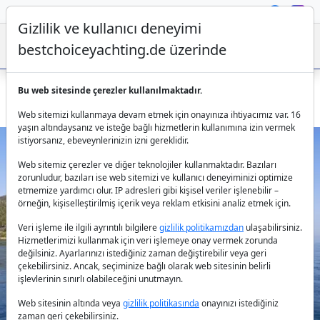
Gizlilik ve kullanıcı deneyimi
bestchoiceyachting.de üzerinde
Bu web sitesinde çerezler kullanılmaktadır.
Bodrum’da Quatros yatı ile zarif bir mavi yolculuk
Web sitemizi kullanmaya devam etmek için onayınıza ihtiyacımız var. 16
yaşın altındaysanız ve isteğe bağlı hizmetlerin kullanımına izin vermek
istiyorsanız, ebeveynlerinizin izni gereklidir.
Web sitemiz çerezler ve diğer teknolojiler kullanmaktadır. Bazıları
zorunludur, bazıları ise web sitemizi ve kullanıcı deneyiminizi optimize
etmemize yardımcı olur. IP adresleri gibi kişisel veriler işlenebilir –
örneğin, kişiselleştirilmiş içerik veya reklam etkisini analiz etmek için.
Veri işleme ile ilgili ayrıntılı bilgilere
gizlilik politikamızdan
ulaşabilirsiniz.
Previous
Next
Hizmetlerimizi kullanmak için veri işlemeye onay vermek zorunda
değilsiniz. Ayarlarınızı istediğiniz zaman değiştirebilir veya geri
çekebilirsiniz. Ancak, seçiminize bağlı olarak web sitesinin belirli
işlevlerinin sınırlı olabileceğini unutmayın.
Web sitesinin altında veya
gizlilik politikasında
onayınızı istediğiniz
zaman geri çekebilirsiniz.