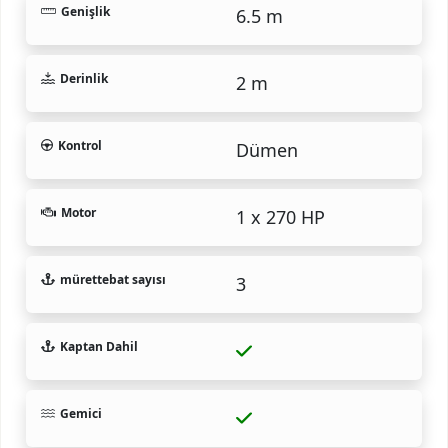
Genişlik
6.5 m
Derinlik
2 m
Kontrol
Dümen
Motor
1 x 270 HP
mürettebat sayısı
3
Kaptan Dahil
Gemici