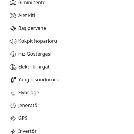
Bimini tente
Alet kiti
Baş pervane
Kokpit hoparlörü
Hız Göstergesi
Elektrikli ırgat
Yangın söndürücü
Flybridge
Jeneratör
GPS
İnvertör