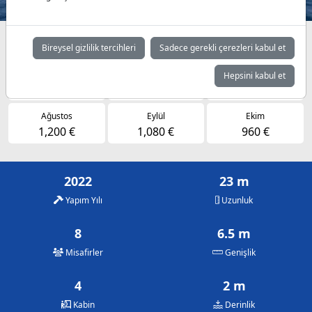
Müsaitlik durumuna göre günlük fiyatlar
Bireysel gizlilik tercihleri
Sadece gerekli çerezleri kabul et
Mayıs
Haziran
Temmuz
Hepsini kabul et
960 €
1,080 €
1,200 €
Ağustos
Eylül
Ekim
1,200 €
1,080 €
960 €
2022
23 m
Yapım Yılı
Uzunluk
8
6.5 m
Misafirler
Genişlik
4
2 m
Kabin
Derinlik