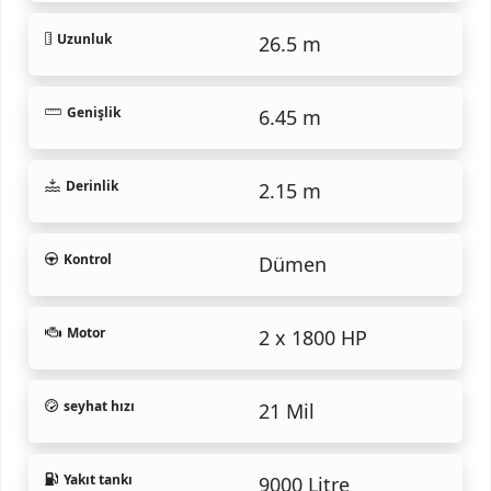
Uzunluk
26.5 m
Genişlik
6.45 m
Derinlik
2.15 m
Kontrol
Dümen
Motor
2 x 1800 HP
seyhat hızı
21 Mil
Yakıt tankı
9000 Litre