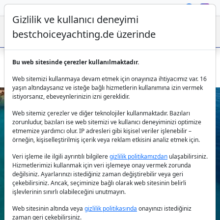
Gizlilik ve kullanıcı deneyimi
bestchoiceyachting.de üzerinde
Bu web sitesinde çerezler kullanılmaktadır.
Yunanistan yat kiralama – 86 ft Miraval Atina çıkışlı
Web sitemizi kullanmaya devam etmek için onayınıza ihtiyacımız var. 16
yaşın altındaysanız ve isteğe bağlı hizmetlerin kullanımına izin vermek
istiyorsanız, ebeveynlerinizin izni gereklidir.
Web sitemiz çerezler ve diğer teknolojiler kullanmaktadır. Bazıları
zorunludur, bazıları ise web sitemizi ve kullanıcı deneyiminizi optimize
etmemize yardımcı olur. IP adresleri gibi kişisel veriler işlenebilir –
örneğin, kişiselleştirilmiş içerik veya reklam etkisini analiz etmek için.
Veri işleme ile ilgili ayrıntılı bilgilere
gizlilik politikamızdan
ulaşabilirsiniz.
Previous
Next
Hizmetlerimizi kullanmak için veri işlemeye onay vermek zorunda
değilsiniz. Ayarlarınızı istediğiniz zaman değiştirebilir veya geri
çekebilirsiniz. Ancak, seçiminize bağlı olarak web sitesinin belirli
işlevlerinin sınırlı olabileceğini unutmayın.
Web sitesinin altında veya
gizlilik politikasında
onayınızı istediğiniz
zaman geri çekebilirsiniz.