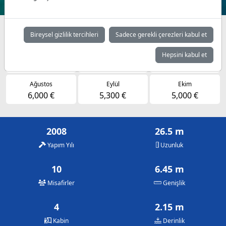
Müsaitlik durumuna göre günlük fiyatlar
Bireysel gizlilik tercihleri
Sadece gerekli çerezleri kabul et
Mayıs
Haziran
Temmuz
Hepsini kabul et
5,000 €
5,300 €
6,000 €
Ağustos
Eylül
Ekim
6,000 €
5,300 €
5,000 €
2008
26.5 m
Yapım Yılı
Uzunluk
10
6.45 m
Misafirler
Genişlik
4
2.15 m
Kabin
Derinlik