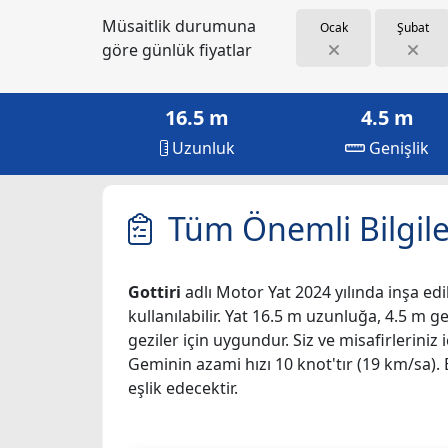
Müsaitlik durumuna
Ocak
Şubat
göre günlük fiyatlar
16.5 m
4.5 m
Uzunluk
Genişlik
Tüm Önemli Bilgile
Gottiri
adlı Motor Yat 2024 yılında inşa edil
kullanılabilir. Yat 16.5 m uzunluğa, 4.5 m ge
geziler için uygundur. Siz ve misafirlerin
Geminin azami hızı 10 knot'tır (19 km/sa). 
eşlik edecektir.