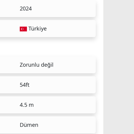
2024
Türkiye
Zorunlu değil
54ft
4.5 m
Dümen