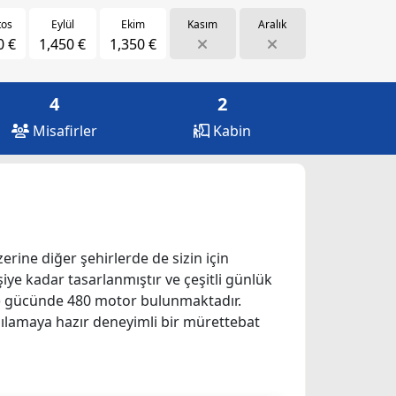
tos
Eylül
Ekim
Kasım
Aralık
0 €
1,450 €
1,350 €
4
2
Misafirler
Kabin
zerine diğer şehirlerde de sizin için
işiye kadar tasarlanmıştır ve çeşitli günlük
 kW) gücünde 480 motor bulunmaktadır.
rşılamaya hazır deneyimli bir mürettebat