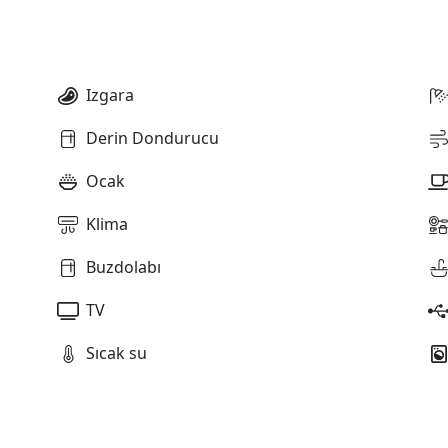
Izgara
Derin Dondurucu
Ocak
Klima
Buzdolabı
TV
Sıcak su