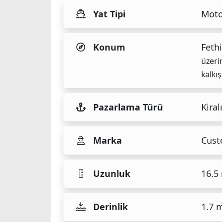
Yat Tipi
Moto
Konum
Fethi
üzeri
kalkış
Pazarlama Türü
Kiral
Marka
Cus
Uzunluk
16.5
Derinlik
1.7 