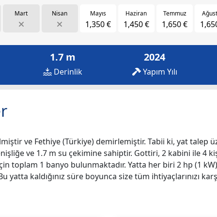
Mart
Nisan
Mayıs
Haziran
Temmuz
Ağus
1,350 €
1,450 €
1,650 €
1,65
1.7 m
2024
Derinlik
Yapım Yılı
r
miştir ve Fethiye (Türkiye) demirlemiştir. Tabii ki, yat talep ü
nişliğe ve 1.7 m su çekimine sahiptir. Gottiri, 2 kabini ile 4 k
iz için toplam 1 banyo bulunmaktadır. Yatta her biri 2 hp (1
Bu yatta kaldığınız süre boyunca size tüm ihtiyaçlarınızı ka