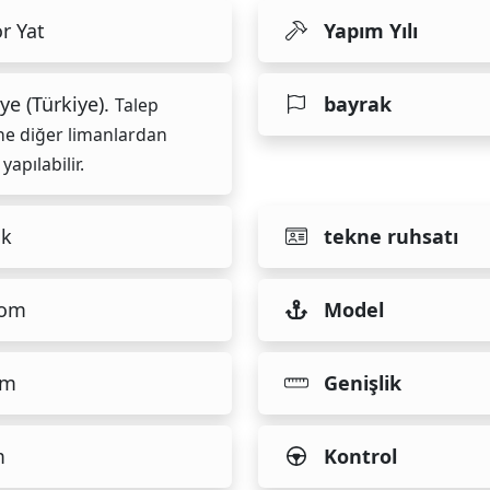
r Yat
Yapım Yılı
ye (Türkiye).
bayrak
Talep
ne diğer limanlardan
 yapılabilir.
ık
tekne ruhsatı
tom
Model
 m
Genişlik
m
Kontrol