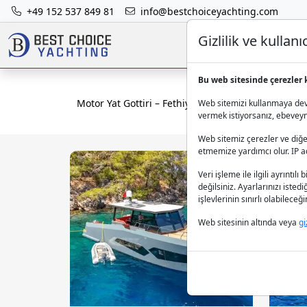
+49 152 537 849 81
info@bestchoiceyachting.com
Gizlilik ve kulla
Bu web sitesinde çerezler 
Motor Yat Gottiri – Fethiye Çıkışlı 16.5m, 2 Kabin
Web sitemizi kullanmaya deva
vermek istiyorsanız, ebeveynle
Web sitemiz çerezler ve diğer
etmemize yardımcı olur. IP adr
Veri işleme ile ilgili ayrıntılı 
değilsiniz. Ayarlarınızı isted
işlevlerinin sınırlı olabilece
Web sitesinin altında veya
gi