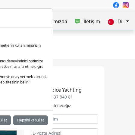
satışı
Blog
Hakkımızda
İletişim
Dil
metlerin kullanımına izin
anıcı deneyiminizi optimize
 etkisini analiz etmek için.
 işlemeye onay vermek zorunda
b sitesinin belirli
Best Choice Yachting
+49 152 537 849 81
Talebinizle ilgileneceğiz
ul et
Hepsini kabul et