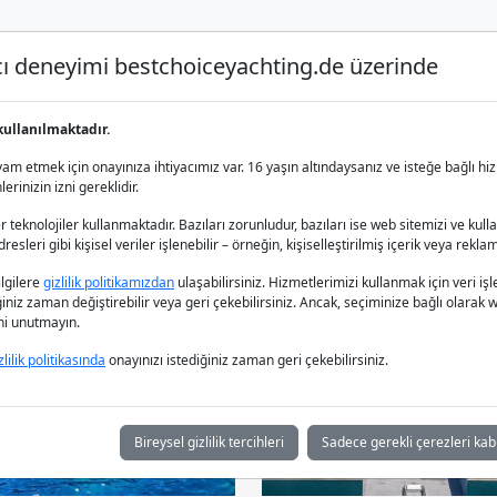
nıcı deneyimi bestchoiceyachting.de üzerinde
Lüks Yat Charter
Yat Kiralama
Yat 
kullanılmaktadır.
m etmek için onayınıza ihtiyacımız var. 16 yaşın altındaysanız ve isteğe bağlı hiz
rinizin izni gereklidir.
 teknolojiler kullanmaktadır. Bazıları zorunludur, bazıları ise web sitemizi ve kull
esleri gibi kişisel veriler işlenebilir – örneğin, kişiselleştirilmiş içerik veya reklam
bilgilere
gizlilik politikamızdan
ulaşabilirsiniz. Hizmetlerimizi kullanmak için veri
iğiniz zaman değiştirebilir veya geri çekebilirsiniz. Ancak, seçiminize bağlı olarak we
ğini unutmayın.
zlilik politikasında
onayınızı istediğiniz zaman geri çekebilirsiniz.
Bireysel gizlilik tercihleri
Sadece gerekli çerezleri kab