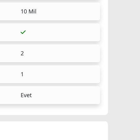
10 Mil
2
1
Evet