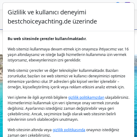
Gizlilik ve kullanıcı deneyimi
bestchoiceyachting.de üzerinde
Bu web sitesinde çerezler kullanılmaktadır.
Motor Bot Fundamental B – Marmaris Çıkışlı Kaptanlı 18.7m
Web sitemizi kullanmaya devam etmek için onayınıza ihtiyacımız var. 16
yaşın altındaysanız ve isteğe bağlı hizmetlerin kullanımına izin vermek
istiyorsanız, ebeveynlerinizin izni gereklidir.
Web sitemiz çerezler ve diğer teknolojiler kullanmaktadır. Bazıları
zorunludur, bazıları ise web sitemizi ve kullanıcı deneyiminizi optimize
etmemize yardımcı olur. IP adresleri gibi kişisel veriler işlenebilir –
örneğin, kişiselleştirilmiş içerik veya reklam etkisini analiz etmek için.
Veri işleme ile ilgili ayrıntılı bilgilere
gizlilik politikamızdan
ulaşabilirsiniz.
Previous
Next
Hizmetlerimizi kullanmak için veri işlemeye onay vermek zorunda
değilsiniz. Ayarlarınızı istediğiniz zaman değiştirebilir veya geri
çekebilirsiniz. Ancak, seçiminize bağlı olarak web sitesinin belirli
işlevlerinin sınırlı olabileceğini unutmayın.
Web sitesinin altında veya
gizlilik politikasında
onayınızı istediğiniz
zaman geri çekebilirsiniz.