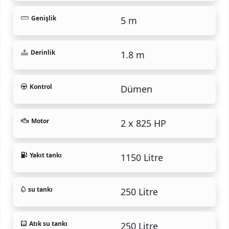
Genişlik
5 m
Derinlik
1.8 m
Kontrol
Dümen
Motor
2 x 825 HP
Yakıt tankı
1150 Litre
su tankı
250 Litre
Atık su tankı
250 Litre