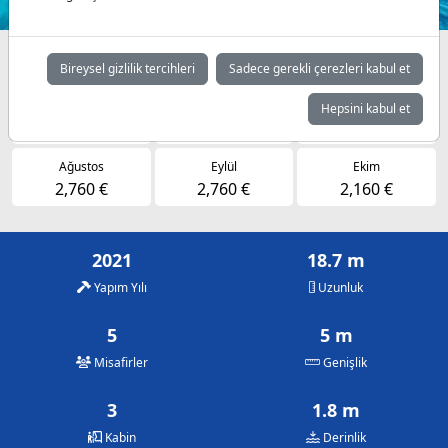
Müsaitlik durumuna göre günlük fiyatlar
Bireysel gizlilik tercihleri
Sadece gerekli çerezleri kabul et
Mayıs
Haziran
Temmuz
Hepsini kabul et
2,160 €
2,160 €
2,760 €
Ağustos
Eylül
Ekim
2,760 €
2,760 €
2,160 €
2021
18.7 m
Yapım Yılı
Uzunluk
5
5 m
Misafirler
Genişlik
3
1.8 m
Kabin
Derinlik