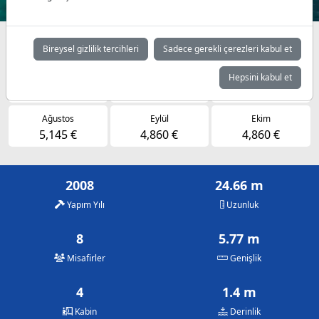
Müsaitlik durumuna göre günlük fiyatlar
Bireysel gizlilik tercihleri
Sadece gerekli çerezleri kabul et
Mayıs
Haziran
Temmuz
Hepsini kabul et
4,860 €
4,860 €
5,145 €
Ağustos
Eylül
Ekim
5,145 €
4,860 €
4,860 €
2008
24.66 m
Yapım Yılı
Uzunluk
8
5.77 m
Misafirler
Genişlik
4
1.4 m
Kabin
Derinlik