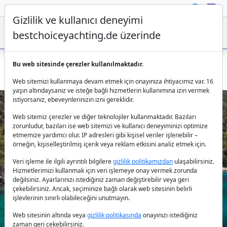
Gizlilik ve kullanıcı deneyimi
bestchoiceyachting.de üzerinde
Bu web sitesinde çerezler kullanılmaktadır.
Yunanistan Lüks Motor Yat Kiralama - For Ever 4 Kabinli
Web sitemizi kullanmaya devam etmek için onayınıza ihtiyacımız var. 16
yaşın altındaysanız ve isteğe bağlı hizmetlerin kullanımına izin vermek
istiyorsanız, ebeveynlerinizin izni gereklidir.
Web sitemiz çerezler ve diğer teknolojiler kullanmaktadır. Bazıları
zorunludur, bazıları ise web sitemizi ve kullanıcı deneyiminizi optimize
etmemize yardımcı olur. IP adresleri gibi kişisel veriler işlenebilir –
örneğin, kişiselleştirilmiş içerik veya reklam etkisini analiz etmek için.
Veri işleme ile ilgili ayrıntılı bilgilere
gizlilik politikamızdan
ulaşabilirsiniz.
Previous
Next
Hizmetlerimizi kullanmak için veri işlemeye onay vermek zorunda
değilsiniz. Ayarlarınızı istediğiniz zaman değiştirebilir veya geri
çekebilirsiniz. Ancak, seçiminize bağlı olarak web sitesinin belirli
işlevlerinin sınırlı olabileceğini unutmayın.
Web sitesinin altında veya
gizlilik politikasında
onayınızı istediğiniz
zaman geri çekebilirsiniz.