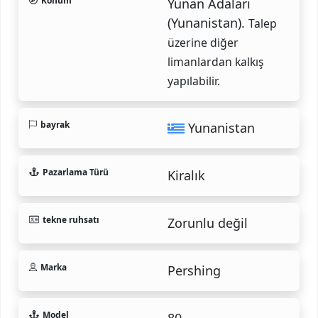
Konum
Yunan Adaları
(Yunanistan).
Talep
üzerine diğer
limanlardan kalkış
yapılabilir.
bayrak
Yunanistan
Pazarlama Türü
Kiralık
tekne ruhsatı
Zorunlu değil
Marka
Pershing
Model
80