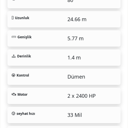
Uzunluk
24.66 m
Genişlik
5.77 m
Derinlik
1.4 m
Kontrol
Dümen
Motor
2 x 2400 HP
seyhat hızı
33 Mil