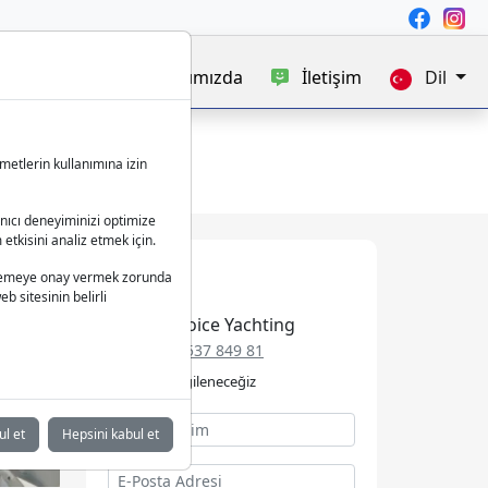
satışı
Blog
Hakkımızda
İletişim
Dil
metlerin kullanımına izin
anıcı deneyiminizi optimize
 etkisini analiz etmek için.
 işlemeye onay vermek zorunda
b sitesinin belirli
Best Choice Yachting
+49 152 537 849 81
Talebinizle ilgileneceğiz
ul et
Hepsini kabul et