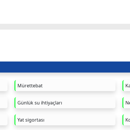
Mürettebat
K
Günlük su ihtiyaçları
Ne
Yat sigortası
Kd