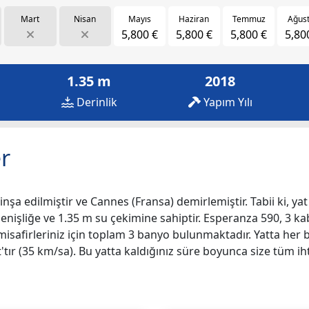
Mart
Nisan
Mayıs
Haziran
Temmuz
Ağus
5,800 €
5,800 €
5,800 €
5,80
1.35 m
2018
Derinlik
Yapım Yılı
r
inşa edilmiştir ve Cannes (Fransa) demirlemiştir. Tabii ki, yat
genişliğe ve 1.35 m su çekimine sahiptir. Esperanza 590, 3 kab
e misafirleriniz için toplam 3 banyo bulunmaktadır. Yatta he
ır (35 km/sa). Bu yatta kaldığınız süre boyunca size tüm iht