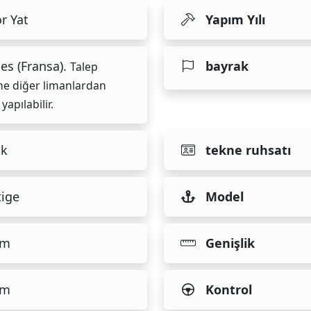
r Yat
Yapım Yılı
es (Fransa).
bayrak
Talep
ne diğer limanlardan
 yapılabilir.
ık
tekne ruhsatı
tige
Model
 m
Genişlik
 m
Kontrol