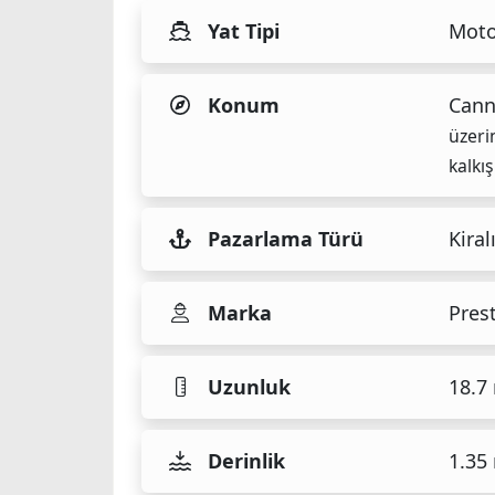
Yat Tipi
Moto
Konum
Cann
üzeri
kalkış
Pazarlama Türü
Kiral
Marka
Pres
Uzunluk
18.7
Derinlik
1.35