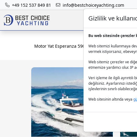
+49 152 537 849 81
info@bestchoiceyachting.com
Gizlilik ve kulla
Bu web sitesinde çerezler 
Motor Yat Esperanza 590 - Cannes çıkışlı charter
Web sitemizi kullanmaya deva
vermek istiyorsanız, ebeveynle
Web sitemiz çerezler ve diğer
etmemize yardımcı olur. IP adr
Veri işleme ile ilgili ayrıntılı 
değilsiniz. Ayarlarınızı isted
işlevlerinin sınırlı olabilece
Web sitesinin altında veya
gi