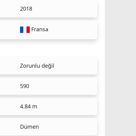
2018
Fransa
Zorunlu değil
590
4.84 m
Dümen