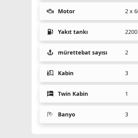
Motor
2 x 
Yakıt tankı
2200 
mürettebat sayısı
2
Kabin
3
Twin Kabin
1
Banyo
3