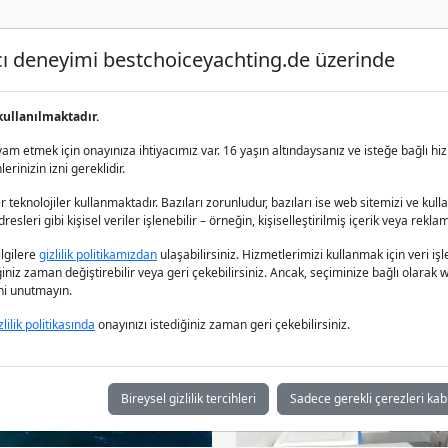
nıcı deneyimi bestchoiceyachting.de üzerinde
Lüks Yat Charter
Yat Kiralama
Yat 
kullanılmaktadır.
m etmek için onayınıza ihtiyacımız var. 16 yaşın altındaysanız ve isteğe bağlı hiz
rinizin izni gereklidir.
 teknolojiler kullanmaktadır. Bazıları zorunludur, bazıları ise web sitemizi ve kull
esleri gibi kişisel veriler işlenebilir – örneğin, kişiselleştirilmiş içerik veya reklam
bilgilere
gizlilik politikamızdan
ulaşabilirsiniz. Hizmetlerimizi kullanmak için veri
iğiniz zaman değiştirebilir veya geri çekebilirsiniz. Ancak, seçiminize bağlı olarak we
ğini unutmayın.
zlilik politikasında
onayınızı istediğiniz zaman geri çekebilirsiniz.
Bireysel gizlilik tercihleri
Sadece gerekli çerezleri kab