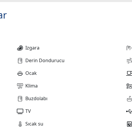
ar
Izgara
Derin Dondurucu
Ocak
Klima
Buzdolabı
TV
Sıcak su